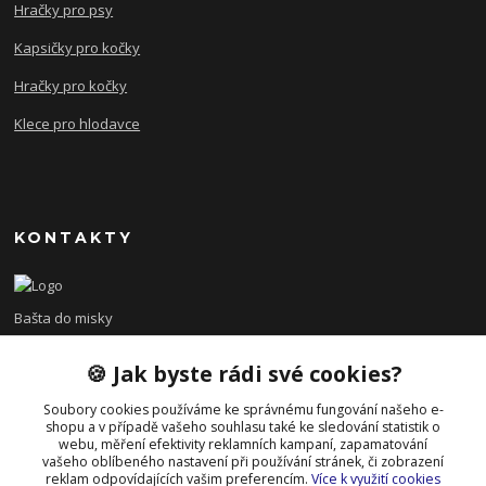
Hračky pro psy
Kapsičky pro kočky
Hračky pro kočky
Klece pro hlodavce
KONTAKTY
Bašta do misky
🍪 Jak byste rádi své cookies?
+420 608 479 610
po - pá 8:00 - 15:00
Soubory cookies používáme ke správnému fungování našeho e-
shopu a v případě vašeho souhlasu také ke sledování statistik o
info@bastadomisky.cz
webu, měření efektivity reklamních kampaní, zapamatování
vašeho oblíbeného nastavení při používání stránek, či zobrazení
reklam odpovídajících vašim preferencím.
Více k využití cookies