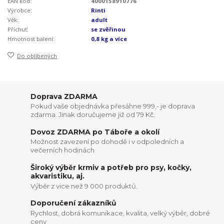
EAN kód:
4000158910776
Výrobce:
Rinti
Věk:
adult
Příchuť:
se zvěřinou
Hmotnost balení:
0,8 kg a více
Do oblíbených
Doprava ZDARMA
Pokud vaše objednávka přesáhne 999,- je doprava
zdarma. Jinak doručujeme již od 79 Kč.
Dovoz ZDARMA po Táboře a okolí
Možnost zavezení po dohodě i v odpoledních a
večerních hodinách
Široký výběr krmiv a potřeb pro psy, kočky,
akvaristiku, aj.
Výběr z vice než 9 000 produktů.
Doporučení zákazníků
Rychlost, dobrá komunikace, kvalita, velký výběr, dobré
ceny