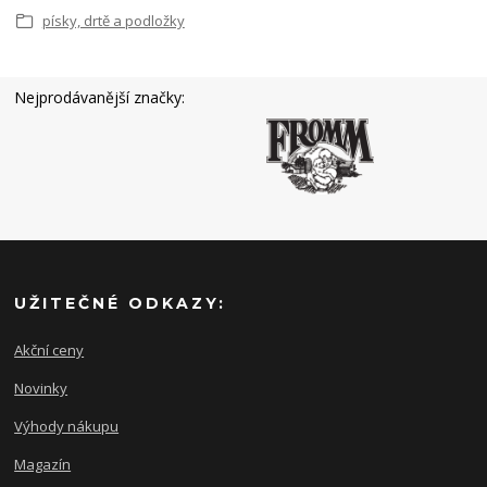
písky, drtě a podložky
Nejprodávanější značky:
UŽITEČNÉ ODKAZY:
Akční ceny
Novinky
Výhody nákupu
Magazín