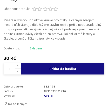
Ohodnotit produkt
Minerální krmivo.Doplňkové krmivo pro ptáky.Je cenným zdrojem
minerálních látek, je důležitý pro stavbu kostí a peří a nepostradatelný
pro podporu látkové výměny.Krmný návod: podávejte jako minerální
doplněk krmné dávky všech druhů ptactva.Složení: drcné lastury a
škeble, drcený uhličitan vápenatý.
celý popis
Dostupnost
Skladem
30 Kč
Přidat do košíku
Číslo produktu:
382-174
EAN kód:
8595093501746
Výrobce:
APETIT
Do oblíbených