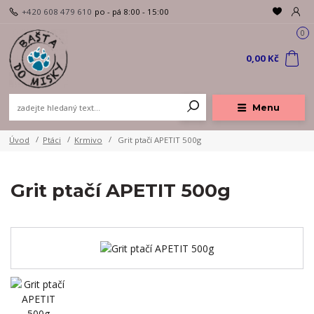
+420 608 479 610
po - pá 8:00 - 15:00
0
0,00 Kč
Menu
Úvod
Ptáci
Krmivo
Grit ptačí APETIT 500g
Grit ptačí APETIT 500g