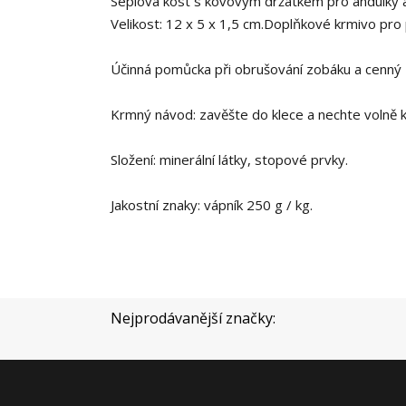
Sépiová kost s kovovým držátkem pro andulky a
Velikost: 12 x 5 x 1,5 cm.Doplňkové krmivo pro 
Účinná pomůcka při obrušování zobáku a cenný z
Krmný návod: zavěšte do klece a nechte volně k 
Složení: minerální látky, stopové prvky.
Jakostní znaky: vápník 250 g / kg.
Nejprodávanější značky: