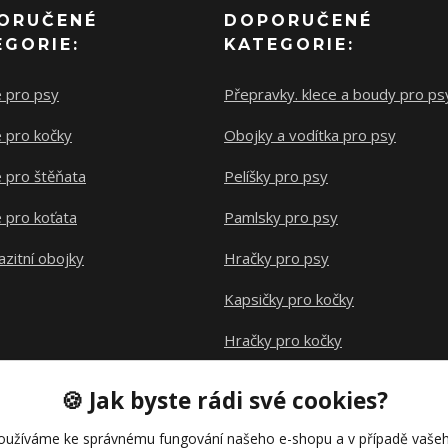
ORUČENÉ
DOPORUČENÉ
EGORIE:
KATEGORIE:
e pro psy
Přepravky. klece a boudy pro ps
 pro kočky
Obojky a vodítka pro psy
 pro štěňata
Pelíšky pro psy
 pro koťata
Pamlsky pro psy
azitní obojky
Hračky pro psy
Kapsičky pro kočky
Hračky pro kočky
Klece pro hlodavce
🍪 Jak byste rádi své cookies?
oužíváme ke správnému fungování našeho e-shopu a v případě vašeh