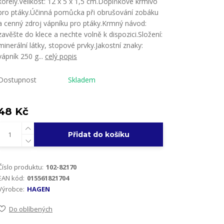
korely.Velikost: 12 x 5 x 1,5 cm.Doplňkové krmivo
pro ptáky.Účinná pomůcka při obrušování zobáku
a cenný zdroj vápníku pro ptáky.Krmný návod:
zavěšte do klece a nechte volně k dispozici.Složení:
minerální látky, stopové prvky.Jakostní znaky:
vápník 250 g...
celý popis
Dostupnost
Skladem
48 Kč
Přidat do košíku
Číslo produktu:
102-82170
EAN kód:
015561821704
Výrobce:
HAGEN
Do oblíbených