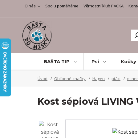
O nás
Spolu pomáháme
Věrnostní klub PACKA
Kont
BAŠTA TIP
Psi
Kočky
Úvod
Oblíbené značky
Hagen
ptáci
miner
Kost sépiová LIVIN