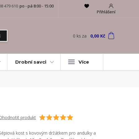
08 479 610
po - pá 8:00 - 15:00
Přihlášení
0
ks
za
0,00 Kč
t
Drobní savci
Více
Ohodnotit produkt
Sépiová kost s kovovým držátkem pro andulky a