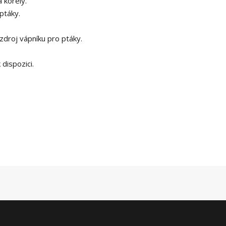
 korely.
ptáky.
droj vápníku pro ptáky.
dispozici.