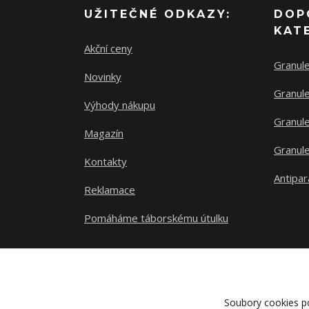
UŽITEČNÉ ODKAZY:
DOP
KAT
Akční ceny
Granul
Novinky
Granule
Výhody nákupu
Granule
Magazín
Granule
Kontakty
Antipar
Reklamace
Pomáháme táborskému útulku
Soubory cookies p