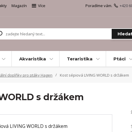
akty
Magazín
Více
Poradíme vám.
+420 6
Hleda
Akvaristika
Teraristika
Ptáci
ální doplňky pro ptáky Hagen
Kost sépiová LIVING WORLD s držákem
G WORLD s držákem