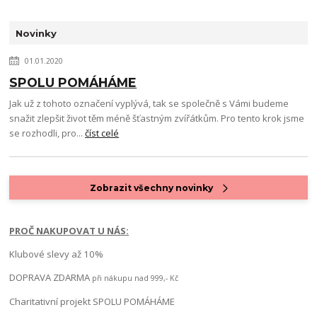
Novinky
01.01.2020
SPOLU POMÁHÁME
Jak už z tohoto označení vyplývá, tak se společně s Vámi budeme
snažit zlepšit život těm méně šťastným zvířátkům. Pro tento krok jsme
se rozhodli, pro...
číst celé
Zobrazit všechny novinky
PROČ NAKUPOVAT U NÁS:
Klubové slevy až 10%
DOPRAVA ZDARMA
při nákupu nad 999,- Kč
Charitativní projekt SPOLU POMÁHÁME