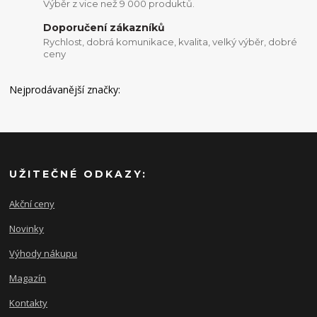
Výběr z vice než 9 000 produktů.
Doporučení zákazníků
Rychlost, dobrá komunikace, kvalita, velký výběr, dobré
ceny
Nejprodávanější značky:
UŽITEČNÉ ODKAZY:
Akční ceny
Novinky
Výhody nákupu
Magazín
Kontakty