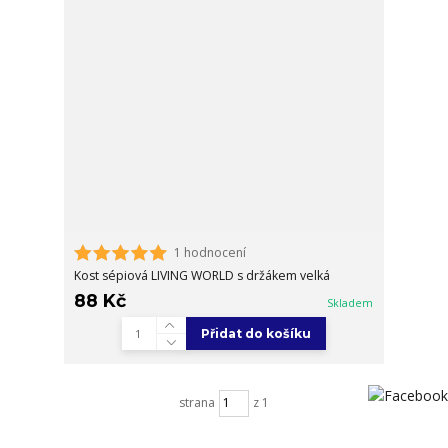
1 hodnocení
Kost sépiová LIVING WORLD s držákem velká
88 Kč
Skladem
Přidat do košíku
strana
z 1