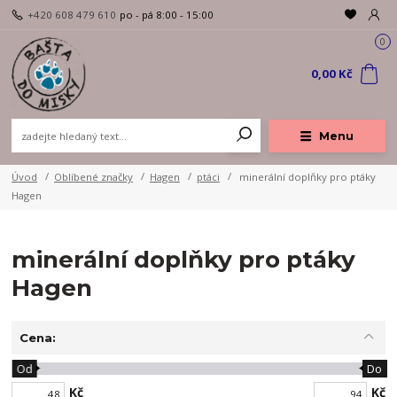
+420 608 479 610
po - pá 8:00 - 15:00
0
0,00 Kč
Menu
Úvod
Oblíbené značky
Hagen
ptáci
minerální doplňky pro ptáky
Hagen
minerální doplňky pro ptáky
Hagen
Cena:
Od
Do
Kč
Kč