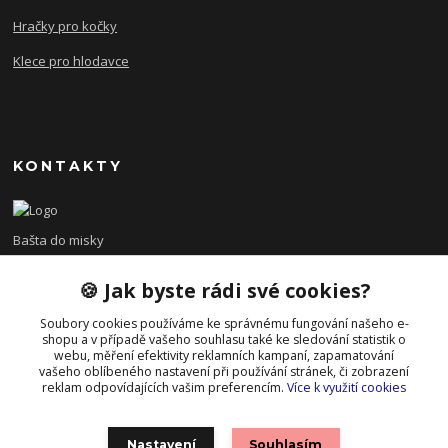
Hračky pro kočky
Klece pro hlodavce
KONTAKTY
Bašta do misky
🍪 Jak byste rádi své cookies?
+420 608 479 610
po - pá 8:00 - 15:00
Soubory cookies používáme ke správnému fungování našeho e-
shopu a v případě vašeho souhlasu také ke sledování statistik o
info@bastadomisky.cz
webu, měření efektivity reklamních kampaní, zapamatování
vašeho oblíbeného nastavení při používání stránek, či zobrazení
reklam odpovídajících vašim preferencím.
Více k využití cookies
Nastavení
Souhlasím