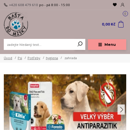
+420 608 479 610
po - pá 8:00 - 15:00
0
0,00 Kč
Menu
Úvod
Psi
Potřeby
hygiena
zahrada