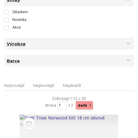
Štítky
Skladem
Novinka
Akce
Výrobce
Barva
Nejnovější
Nejlevnější
Nejdražší
Zobrazuji 1-12 z 30
strana
z 3
další