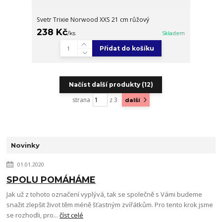
Svetr Trixie Norwood XXS 21 cm růžový
238 Kč
/
ks
Skladem
Přidat do košíku
Načíst další produkty (12)
strana
z 3
další
Novinky
01.01.2020
SPOLU POMÁHÁME
Jak už z tohoto označení vyplývá, tak se společně s Vámi budeme
snažit zlepšit život těm méně šťastným zvířátkům. Pro tento krok jsme
se rozhodli, pro...
číst celé