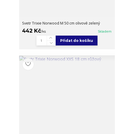
Svetr Trixie Norwood M 50 cm olivově zelený
442 Kč
/
ks
Skladem
Přidat do košíku