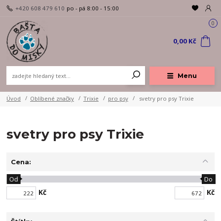
+420 608 479 610
po - pá 8:00 - 15:00
0
0,00 Kč
Menu
Úvod
Oblíbené značky
Trixie
pro psy
svetry pro psy Trixie
svetry pro psy Trixie
Cena:
Od
Do
Kč
Kč