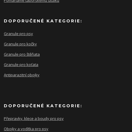
Pomáháme táborskému útulku
DOPORUČENÉ KATEGORIE:
Granule pro psy
Granule pro kočky
Granule pro štěňata
Granule pro koťata
Antiparazitní obojky
DOPORUČENÉ KATEGORIE:
Přepravky. klece a boudy pro psy
Obojky a vodítka pro psy