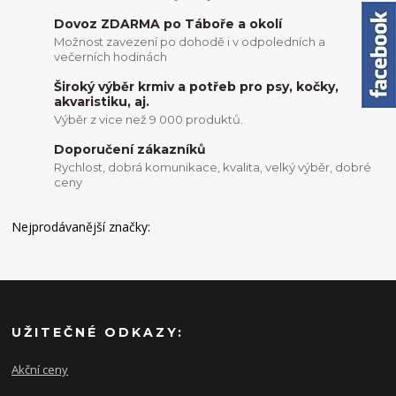
Dovoz ZDARMA po Táboře a okolí
Možnost zavezení po dohodě i v odpoledních a
večerních hodinách
Široký výběr krmiv a potřeb pro psy, kočky,
akvaristiku, aj.
Výběr z vice než 9 000 produktů.
Doporučení zákazníků
Rychlost, dobrá komunikace, kvalita, velký výběr, dobré
ceny
Nejprodávanější značky:
UŽITEČNÉ ODKAZY:
Akční ceny