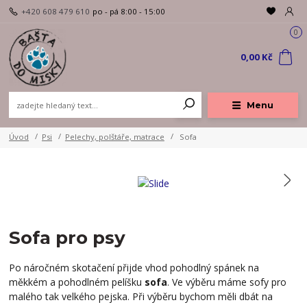
+420 608 479 610
po - pá 8:00 - 15:00
0
0,00 Kč
Menu
Úvod
Psi
Pelechy, polštáře, matrace
Sofa
Sofa pro psy
Po náročném skotačení přijde vhod pohodlný spánek na
měkkém a pohodlném pelíšku
sofa
. Ve výběru máme sofy pro
malého tak velkého pejska. Při výběru bychom měli dbát na