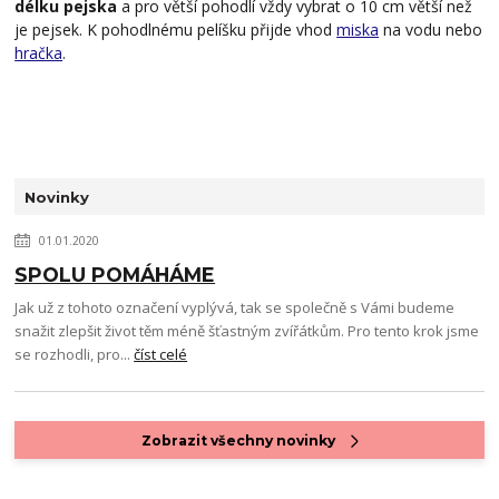
délku pejska
a pro větší pohodlí vždy vybrat o 10 cm větší než
je pejsek. K pohodlnému pelíšku přijde vhod
miska
na vodu nebo
hračka
.
Novinky
01.01.2020
SPOLU POMÁHÁME
Jak už z tohoto označení vyplývá, tak se společně s Vámi budeme
snažit zlepšit život těm méně šťastným zvířátkům. Pro tento krok jsme
se rozhodli, pro...
číst celé
Zobrazit všechny novinky