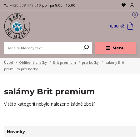
+420 608 479 610
po - pá 8:00 - 15:00
0
0,00 Kč
Menu
Úvod
Oblíbené značky
Brit premium
pro kočky
salámy Brit
premium pro kočky
salámy Brit premium
V této kategorii nebylo nalezeno žádné zboží.
Novinky