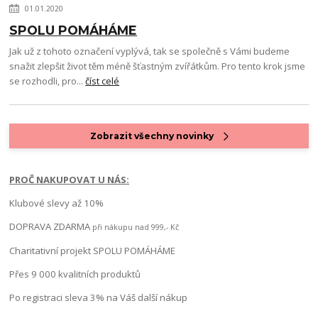
01.01.2020
SPOLU POMÁHÁME
Jak už z tohoto označení vyplývá, tak se společně s Vámi budeme
snažit zlepšit život těm méně šťastným zvířátkům. Pro tento krok jsme
se rozhodli, pro...
číst celé
Zobrazit všechny novinky
PROČ NAKUPOVAT U NÁS:
Klubové slevy až 10%
DOPRAVA ZDARMA
při nákupu nad 999,- Kč
Charitativní projekt SPOLU POMÁHÁME
Přes 9 000 kvalitních produktů
Po registraci sleva 3% na Váš další nákup