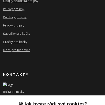
Obojky a vodítka pro psy
Pelíšky pro psy
Pamlsky pro psy
Hračky pro psy
Kapsičky pro kočky
Hračky pro kočky
Klece pro hlodavce
KONTAKTY
Bašta do misky
🍪 Jak byste rádi své cookies?
+420 608 479 610