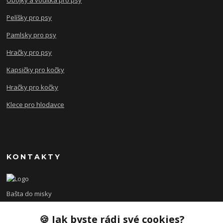
Obojky a vodítka pro psy
Pelíšky pro psy
Pamlsky pro psy
Hračky pro psy
Kapsičky pro kočky
Hračky pro kočky
Klece pro hlodavce
KONTAKTY
Bašta do misky
🍪 Jak byste rádi své cookies?
+420 608 479 610