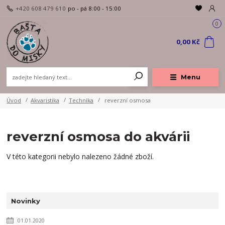
+420 608 479 610
po - pá 8:00 - 15:00
0
0,00 Kč
Menu
Úvod
Akvaristika
Technika
reverzní osmosa
reverzní osmosa do akvárii
V této kategorii nebylo nalezeno žádné zboží.
Novinky
01.01.2020