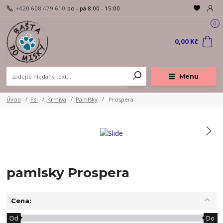
+420 608 479 610
po - pá 8:00 - 15:00
0
0,00 Kč
Menu
Úvod
Psi
Krmiva
Pamlsky
Prospera
pamlsky Prospera
Cena:
Od
Do