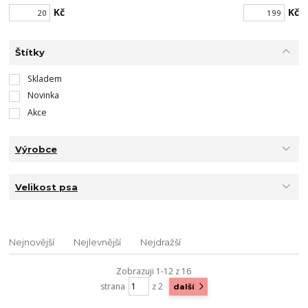
Kč
Kč
Štítky
Skladem
Novinka
Akce
Výrobce
Velikost psa
Nejnovější
Nejlevnější
Nejdražší
Zobrazuji 1-12 z 16
strana
z 2
další