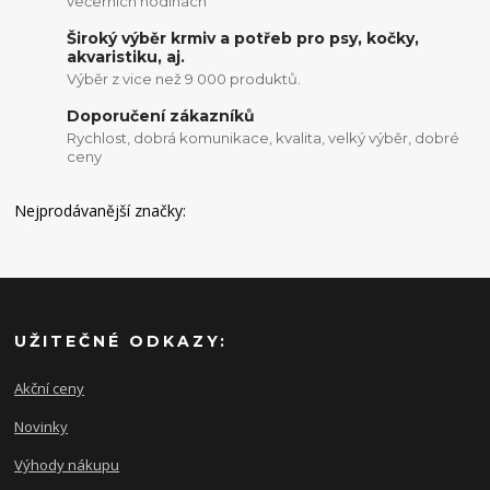
večerních hodinách
Široký výběr krmiv a potřeb pro psy, kočky,
akvaristiku, aj.
Výběr z vice než 9 000 produktů.
Doporučení zákazníků
Rychlost, dobrá komunikace, kvalita, velký výběr, dobré
ceny
Nejprodávanější značky:
UŽITEČNÉ ODKAZY:
Akční ceny
Novinky
Výhody nákupu