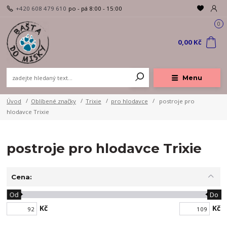
+420 608 479 610
po - pá 8:00 - 15:00
0
0,00 Kč
Menu
Úvod
Oblíbené značky
Trixie
pro hlodavce
postroje pro
hlodavce Trixie
postroje pro hlodavce Trixie
Cena:
Od
Do
Kč
Kč