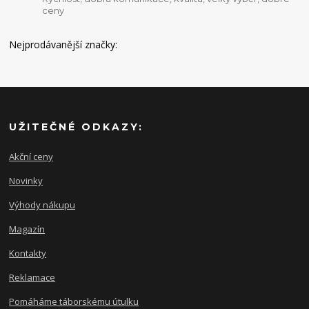
ceny
Nejprodávanější značky:
UŽITEČNÉ ODKAZY:
Akční ceny
Novinky
Výhody nákupu
Magazín
Kontakty
Reklamace
Pomáháme táborskému útulku