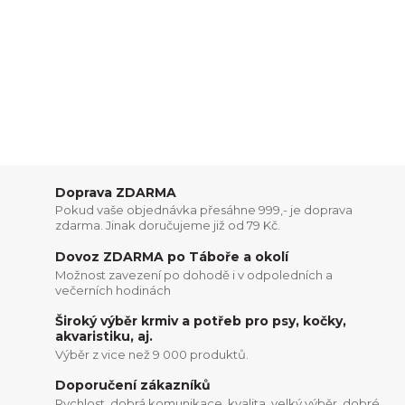
Doprava ZDARMA
Pokud vaše objednávka přesáhne 999,- je doprava
zdarma. Jinak doručujeme již od 79 Kč.
Dovoz ZDARMA po Táboře a okolí
Možnost zavezení po dohodě i v odpoledních a
večerních hodinách
Široký výběr krmiv a potřeb pro psy, kočky,
akvaristiku, aj.
Výběr z vice než 9 000 produktů.
Doporučení zákazníků
Rychlost, dobrá komunikace, kvalita, velký výběr, dobré