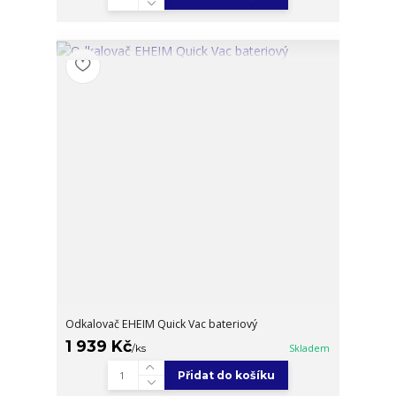
Odkalovač EHEIM Quick Vac bateriový
1 939 Kč
/
ks
Skladem
Přidat do košíku