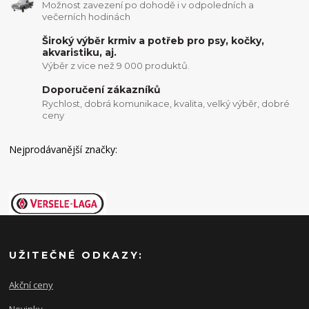
Možnost zavezení po dohodě i v odpoledních a
večerních hodinách
Široký výběr krmiv a potřeb pro psy, kočky,
akvaristiku, aj.
Výběr z vice než 9 000 produktů.
Doporučení zákazníků
Rychlost, dobrá komunikace, kvalita, velký výběr, dobré
ceny
Nejprodávanější značky:
UŽITEČNÉ ODKAZY:
Akční ceny
Novinky