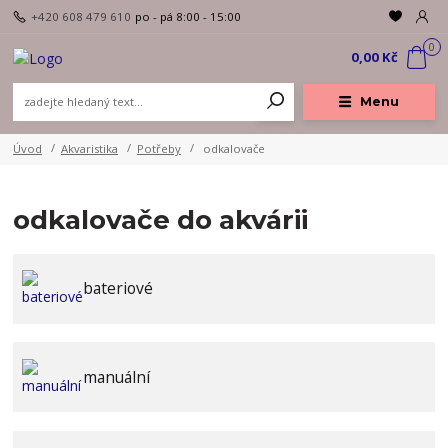
+420 608 479 610
po - pá 8:00 - 15:00
0
0,00 Kč
Menu
Úvod
Akvaristika
Potřeby
odkalovače
odkalovače do akvárii
bateriové
manuální