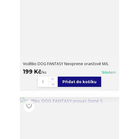
Vodítko DOG FANTASY Neoprene oranžové M/L
199 Kč
/
ks
Skladem
Přidat do košíku