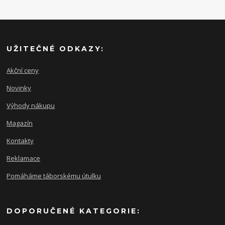
UŽITEČNÉ ODKAZY:
Akční ceny
Novinky
Výhody nákupu
Magazín
Kontakty
Reklamace
Pomáháme táborskému útulku
DOPORUČENÉ KATEGORIE: