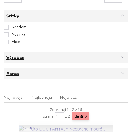
Štítky
Skladem
Novinka
Akce
Výrobce
Barva
Nejnovější
Nejlevnější
Nejdražší
Zobrazuji 1-12 z 16
strana
z 2
další