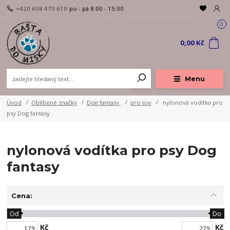
+420 608 479 610
po - pá 8:00 - 15:00
0
0,00 Kč
Menu
Úvod
Oblíbené značky
Dog fantasy
pro psy
nylonová vodítka pro
psy Dog fantasy
nylonová vodítka pro psy Dog
fantasy
Cena:
Od
Do
Kč
Kč