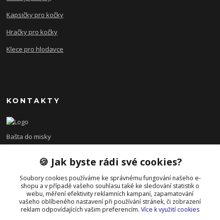
Kapsičky pro kočky
Hračky pro kočky
Klece pro hlodavce
KONTAKTY
Bašta do misky
🍪 Jak byste rádi své cookies?
+420 608 479 610
po - pá 8:00 - 15:00
Soubory cookies používáme ke správnému fungování našeho e-
shopu a v případě vašeho souhlasu také ke sledování statistik o
info@bastadomisky.cz
webu, měření efektivity reklamních kampaní, zapamatování
vašeho oblíbeného nastavení při používání stránek, či zobrazení
reklam odpovídajících vašim preferencím.
Více k využití cookies