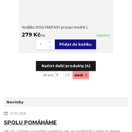
Vodítko DOG FANTASY provaz modré L
279 Kč
/
ks
Skladem
Přidat do košíku
Načíst další produkty (4)
strana
z 2
další
Novinky
01.01.2020
SPOLU POMÁHÁME
Jak už z tohoto označení vyplývá, tak se společně s Vámi budeme