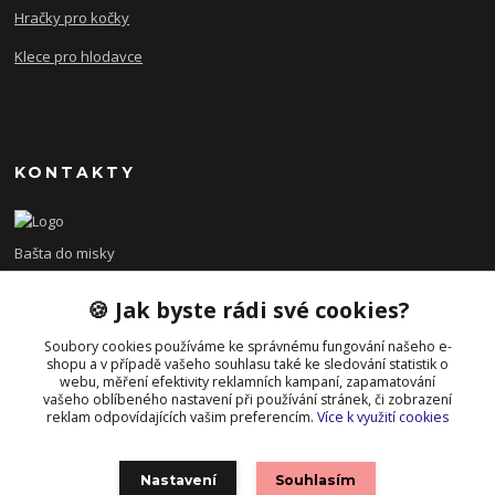
Hračky pro kočky
Klece pro hlodavce
KONTAKTY
Bašta do misky
🍪 Jak byste rádi své cookies?
+420 608 479 610
po - pá 8:00 - 15:00
Soubory cookies používáme ke správnému fungování našeho e-
shopu a v případě vašeho souhlasu také ke sledování statistik o
info@bastadomisky.cz
webu, měření efektivity reklamních kampaní, zapamatování
vašeho oblíbeného nastavení při používání stránek, či zobrazení
reklam odpovídajících vašim preferencím.
Více k využití cookies
Nastavení
Souhlasím