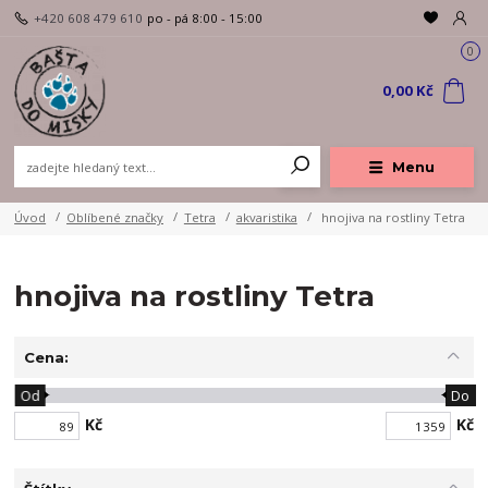
+420 608 479 610
po - pá 8:00 - 15:00
0
0,00 Kč
Menu
Úvod
Oblíbené značky
Tetra
akvaristika
hnojiva na rostliny Tetra
hnojiva na rostliny Tetra
Cena:
Od
Do
Kč
Kč