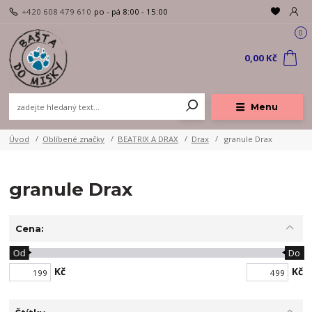
+420 608 479 610
po - pá 8:00 - 15:00
0
0,00 Kč
Menu
Úvod
Oblíbené značky
BEATRIX A DRAX
Drax
granule Drax
granule Drax
Cena:
Od
Do
Kč
Kč