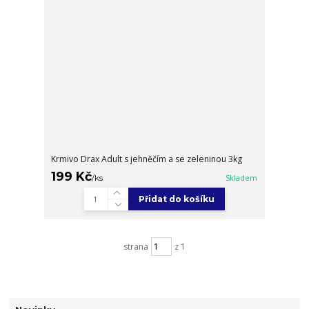
Krmivo Drax Adult s jehněčím a se zeleninou 3kg
199 Kč
/
ks
Skladem
Přidat do košíku
strana
z 1