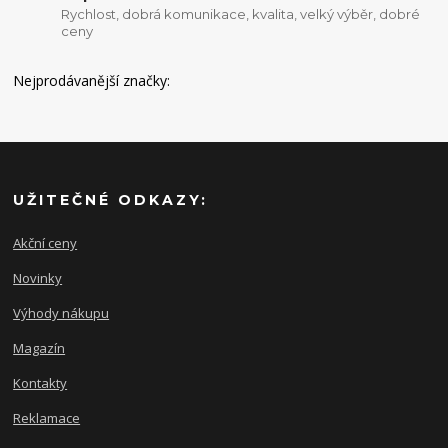
Rychlost, dobrá komunikace, kvalita, velký výběr, dobré
ceny
Nejprodávanější značky:
UŽITEČNÉ ODKAZY:
Akční ceny
Novinky
Výhody nákupu
Magazín
Kontakty
Reklamace