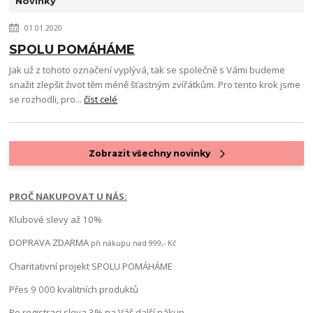
Novinky
01.01.2020
SPOLU POMÁHÁME
Jak už z tohoto označení vyplývá, tak se společně s Vámi budeme
snažit zlepšit život těm méně šťastným zvířátkům. Pro tento krok jsme
se rozhodli, pro...
číst celé
Zobrazit všechny novinky
PROČ NAKUPOVAT U NÁS:
Klubové slevy až 10%
DOPRAVA ZDARMA
při nákupu nad 999,- Kč
Charitativní projekt SPOLU POMÁHÁME
Přes 9 000 kvalitních produktů
Po registraci sleva 3% na Váš další nákup