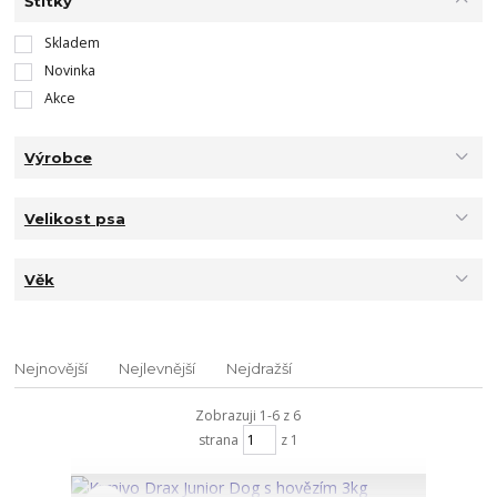
Štítky
Skladem
Novinka
Akce
Výrobce
Velikost psa
Věk
Nejnovější
Nejlevnější
Nejdražší
Zobrazuji 1-6 z 6
strana
z 1