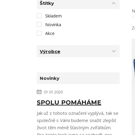
Štítky
N
Skladem
Novinka
Z
Akce
Výrobce
Novinky
01.01.2020
SPOLU POMÁHÁME
Jak už z tohoto označení vyplývá, tak se
společně s Vámi budeme snažit zlepšit
život těm méně šťastným zvířátkům.
Pro tento krok jsme se rozhodli, pro...