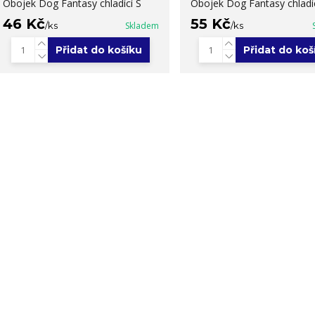
Obojek Dog Fantasy chladící S
Obojek Dog Fantasy chladí
46 Kč
55 Kč
/
ks
Skladem
/
ks
Přidat do košíku
Přidat do koš