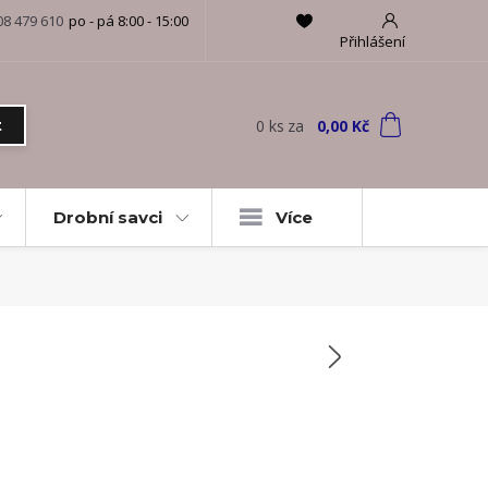
08 479 610
po - pá 8:00 - 15:00
Přihlášení
0
ks
za
0,00 Kč
t
Drobní savci
Více