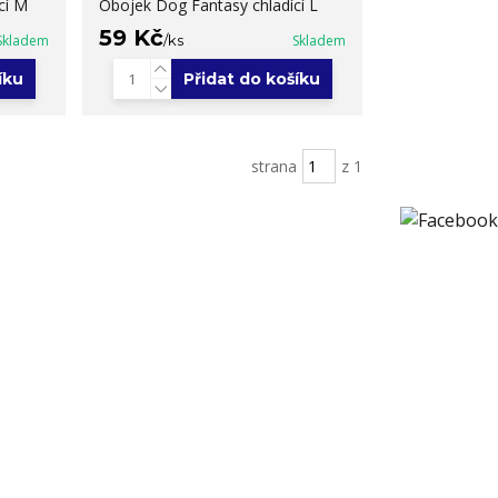
cí M
Obojek Dog Fantasy chladící L
59 Kč
Skladem
/
ks
Skladem
íku
Přidat do košíku
strana
z 1