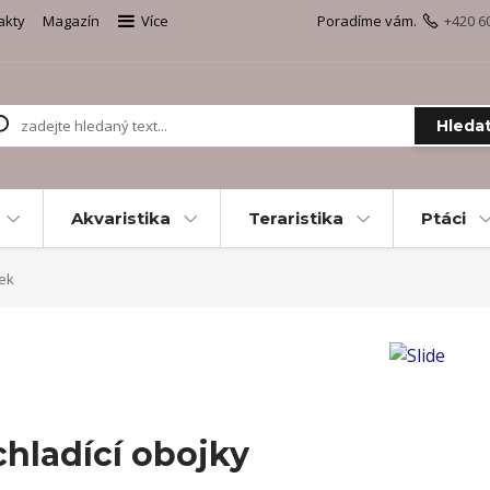
akty
Magazín
Více
Poradíme vám.
+420 6
Hleda
Akvaristika
Teraristika
Ptáci
jek
chladící obojky