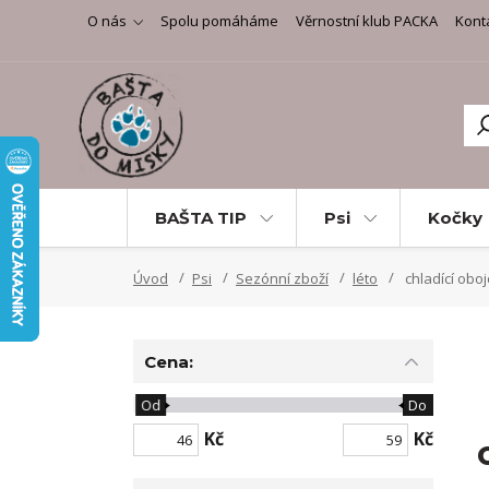
O nás
Spolu pomáháme
Věrnostní klub PACKA
Kont
BAŠTA TIP
Psi
Kočky
Úvod
Psi
Sezónní zboží
léto
chladící obo
Cena:
Od
Do
Kč
Kč