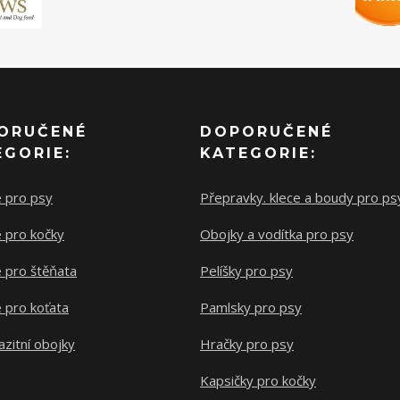
ORUČENÉ
DOPORUČENÉ
EGORIE:
KATEGORIE:
e pro psy
Přepravky. klece a boudy pro ps
 pro kočky
Obojky a vodítka pro psy
 pro štěňata
Pelíšky pro psy
 pro koťata
Pamlsky pro psy
azitní obojky
Hračky pro psy
Kapsičky pro kočky