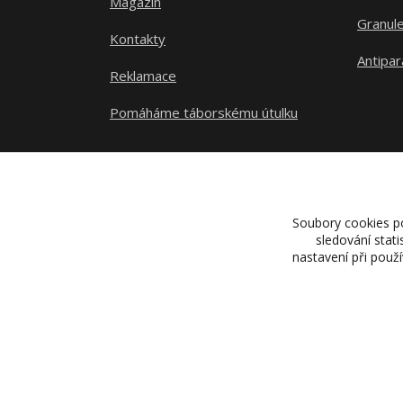
Magazín
Granule
Kontakty
Antipar
Reklamace
Pomáháme táborskému útulku
Soubory cookies p
sledování stat
nastavení při použ