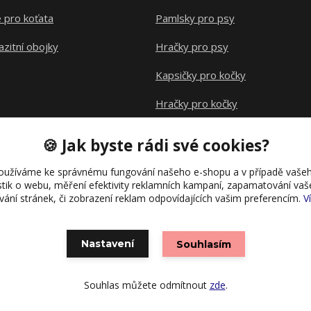
 pro koťata
Pamlsky pro psy
azitní obojky
Hračky pro psy
Kapsičky pro kočky
Hračky pro kočky
Klece pro hlodavce
🍪 Jak byste rádi své cookies?
oužíváme ke správnému fungování našeho e-shopu a v případě vašeh
istik o webu, měření efektivity reklamních kampaní, zapamatování va
ívání stránek, či zobrazení reklam odpovídajících vašim preferencím.
V
Nastavení
Souhlasím
Vytvořeno na
Eshop-rychle.cz
Souhlas můžete odmítnout
zde
.