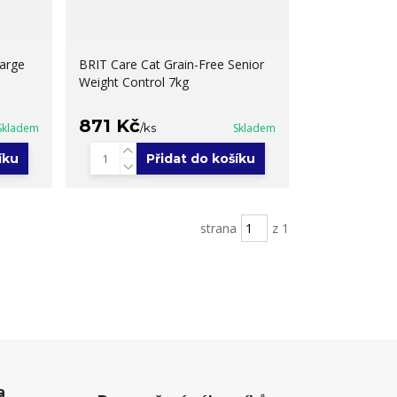
Large
BRIT Care Cat Grain-Free Senior
Weight Control 7kg
871 Kč
Skladem
/
ks
Skladem
íku
Přidat do košíku
strana
z 1
a