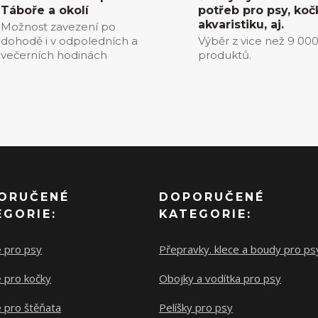
Táboře a okolí
potřeb pro psy, koč
akvaristiku, aj.
Možnost zavezení po
dohodě i v odpoledních a
Výběr z vice než 9 00
večerních hodinách
produktů.
ORUČENÉ
DOPORUČENÉ
EGORIE:
KATEGORIE:
e pro psy
Přepravky. klece a boudy pro ps
 pro kočky
Obojky a vodítka pro psy
 pro štěňata
Pelíšky pro psy