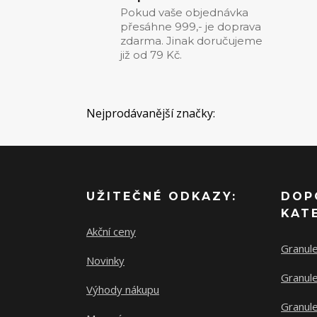
Pokud vaše objednávka
přesáhne 999,- je doprava
zdarma. Jinak doručujeme
již od 79 Kč.
Nejprodávanější značky:
UŽITEČNÉ ODKAZY:
DOP
KAT
Akční ceny
Granul
Novinky
Granule
Výhody nákupu
Granule