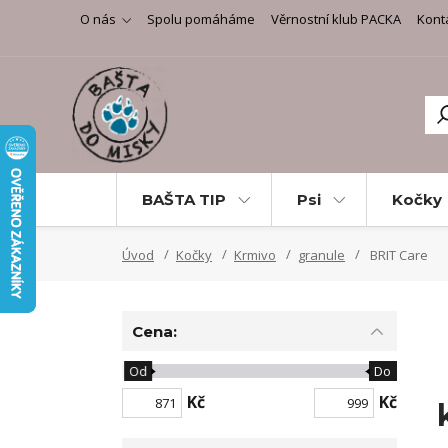
O nás
Spolu pomáháme
Věrnostní klub PACKA
Kont
BAŠTA TIP
Psi
Kočky
Úvod
Kočky
Krmivo
granule
BRIT Care
Cena:
Od
Do
Kč
Kč