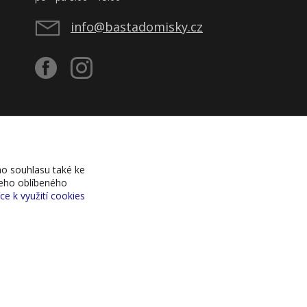
info@bastadomisky.cz
o souhlasu také ke
šeho oblíbeného
íce k využití cookies