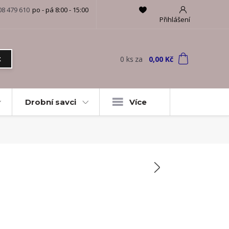
08 479 610
po - pá 8:00 - 15:00
Přihlášení
0
ks
za
0,00 Kč
t
Drobní savci
Více