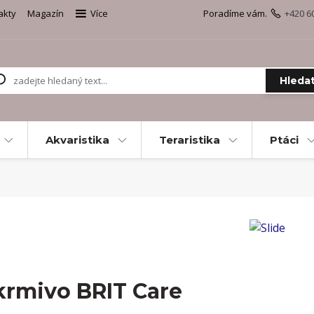
akty
Magazín
Více
Poradíme vám.
+420 6
Hleda
Akvaristika
Teraristika
Ptáci
krmivo BRIT Care