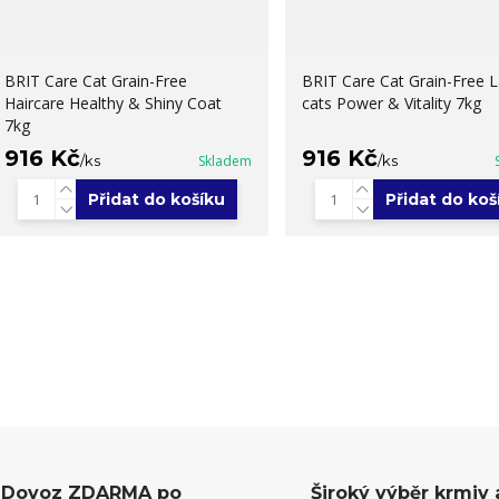
BRIT Care Cat Grain-Free
BRIT Care Cat Grain-Free 
Haircare Healthy & Shiny Coat
cats Power & Vitality 7kg
7kg
916 Kč
916 Kč
/
ks
Skladem
/
ks
Přidat do košíku
Přidat do koš
Dovoz ZDARMA po
Široký výběr krmiv 