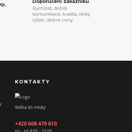
Doporučení zákazníků
ky,
Rychlost, dobrá
komunikace, kvalita, velký
0
výběr, dobré ceny
KONTAKTY
y
Bašta do misky
+420 608 479 610
po - pá 8:00 - 15:00