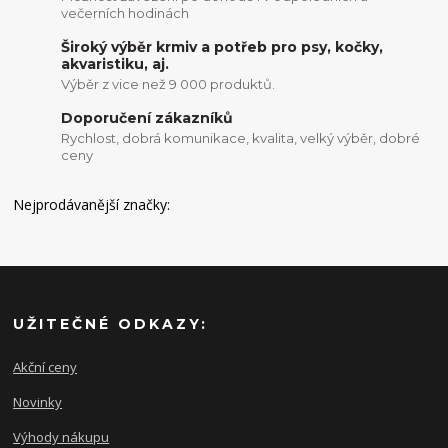
večerních hodinách
Široký výběr krmiv a potřeb pro psy, kočky,
akvaristiku, aj.
Výběr z vice než 9 000 produktů.
Doporučení zákazníků
Rychlost, dobrá komunikace, kvalita, velký výběr, dobré
ceny
Nejprodávanější značky:
UŽITEČNÉ ODKAZY:
Akční ceny
Novinky
Výhody nákupu