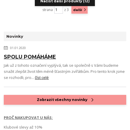
Načíst další produkty (12)
strana
z 3
další
Novinky
01.01.2020
SPOLU POMÁHÁME
Jak už z tohoto označení vyplývá, tak se společně s Vámi budeme
snažit zlepšit život těm méně šťastným zvířátkům. Pro tento krok jsme
se rozhodli, pro...
číst celé
Zobrazit všechny novinky
PROČ NAKUPOVAT U NÁS:
Klubové slevy až 10%