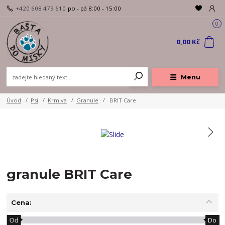
+420 608 479 610
po - pá 8:00 - 15:00
0
0,00 Kč
Menu
Úvod
Psi
Krmiva
Granule
BRIT Care
granule BRIT Care
Cena:
Od
Do