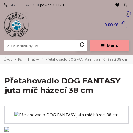
+420 608 479 610
po - pá 8:00 - 15:00
0
0,00 Kč
Menu
Úvod
Psi
Hračky
Přetahovadlo DOG FANTASY juta míč házecí 38 cm
Přetahovadlo DOG FANTASY
juta míč házecí 38 cm