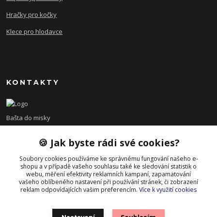
Hračky pro kočky
Klece pro hlodavce
KONTAKTY
Bašta do misky
🍪 Jak byste rádi své cookies?
+420 608 479 610
po - pá 8:00 - 15:00
Soubory cookies používáme ke správnému fungování našeho e-
shopu a v případě vašeho souhlasu také ke sledování statistik o
info@bastadomisky.cz
webu, měření efektivity reklamních kampaní, zapamatování
vašeho oblíbeného nastavení při používání stránek, či zobrazení
reklam odpovídajících vašim preferencím.
Více k využití cookies