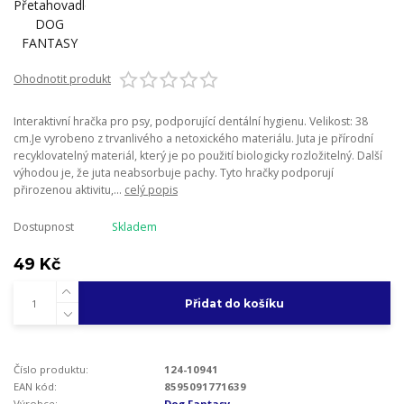
Ohodnotit produkt
Interaktivní hračka pro psy, podporující dentální hygienu. Velikost: 38
cm.Je vyrobeno z trvanlivého a netoxického materiálu. Juta je přírodní
recyklovatelný materiál, který je po použití biologicky rozložitelný. Další
výhodou je, že juta neabsorbuje pachy. Tyto hračky podporují
přirozenou aktivitu,...
celý popis
Dostupnost
Skladem
49 Kč
Přidat do košíku
Číslo produktu:
124-10941
EAN kód:
8595091771639
Výrobce:
Dog Fantasy