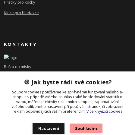
Hračky pro kočky
Klece pro hlodavce
KONTAKTY
Bašta do misky
🍪 Jak byste rádi své cookies?
+420 608 479 610
po - pá 8:00 - 15:00
Soubory cookies používáme ke správnému fungování našeho e-
shopu a v případě vašeho souhlasu také ke sledování statistik o
info@bastadomisky.cz
webu, měření efektivity reklamních kampaní, zapamatování
vašeho oblíbeného nastavení při používání stránek, či zobrazení
reklam odpovídajících vašim preferencím.
Více k využití cookies
Nastavení
Souhlasím