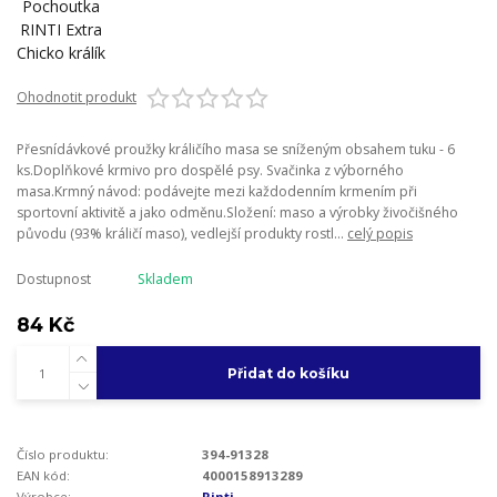
Ohodnotit produkt
Přesnídávkové proužky králičího masa se sníženým obsahem tuku - 6
ks.Doplňkové krmivo pro dospělé psy. Svačinka z výborného
masa.Krmný návod: podávejte mezi každodenním krmením při
sportovní aktivitě a jako odměnu.Složení: maso a výrobky živočišného
původu (93% králičí maso), vedlejší produkty rostl...
celý popis
Dostupnost
Skladem
84 Kč
Přidat do košíku
Číslo produktu:
394-91328
EAN kód:
4000158913289
Výrobce:
Rinti