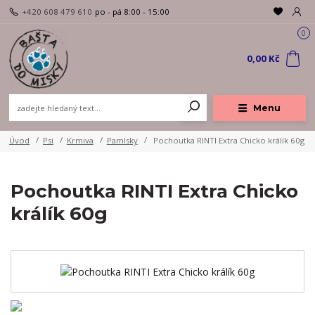
+420 608 479 610
po - pá 8:00 - 15:00
0
0,00 Kč
Menu
Úvod
Psi
Krmiva
Pamlsky
Pochoutka RINTI Extra Chicko králík 60g
Pochoutka RINTI Extra Chicko
králík 60g