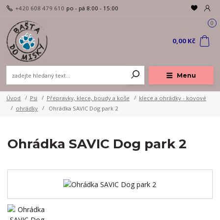
+420 608 479 610
po - pá 8:00 - 15:00
0
0,00 Kč
Menu
Úvod
Psi
Přepravky, klece, boudy a koše
klece a ohrádky - kovové
ohrádky
Ohrádka SAVIC Dog park 2
Ohrádka SAVIC Dog park 2