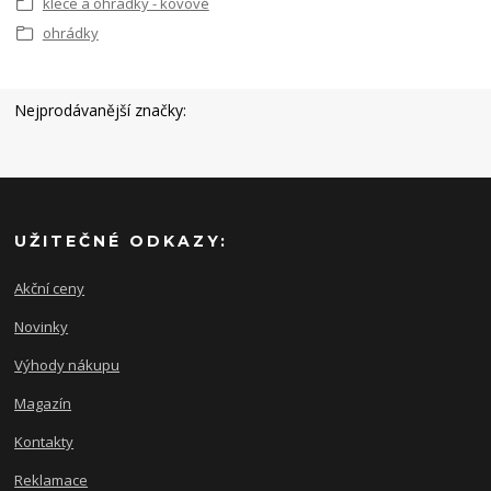
klece a ohrádky - kovové
ohrádky
Nejprodávanější značky:
UŽITEČNÉ ODKAZY:
Akční ceny
Novinky
Výhody nákupu
Magazín
Kontakty
Reklamace