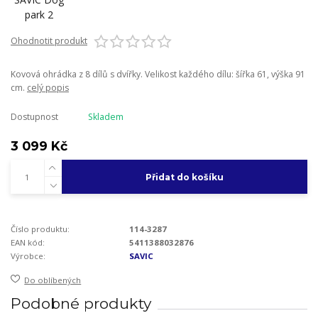
Ohodnotit produkt
Kovová ohrádka z 8 dílů s dvířky. Velikost každého dílu: šířka 61, výška 91
cm.
celý popis
Dostupnost
Skladem
3 099 Kč
Přidat do košíku
Číslo produktu:
114-3287
EAN kód:
5411388032876
Výrobce:
SAVIC
Do oblíbených
Podobné produkty