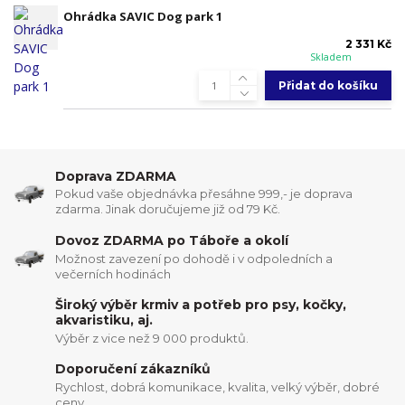
Ohrádka SAVIC Dog park 1
2 331 Kč
Skladem
Přidat do košíku
Doprava ZDARMA
Pokud vaše objednávka přesáhne 999,- je doprava
zdarma. Jinak doručujeme již od 79 Kč.
Dovoz ZDARMA po Táboře a okolí
Možnost zavezení po dohodě i v odpoledních a
večerních hodinách
Široký výběr krmiv a potřeb pro psy, kočky,
akvaristiku, aj.
Výběr z vice než 9 000 produktů.
Doporučení zákazníků
Rychlost, dobrá komunikace, kvalita, velký výběr, dobré
ceny