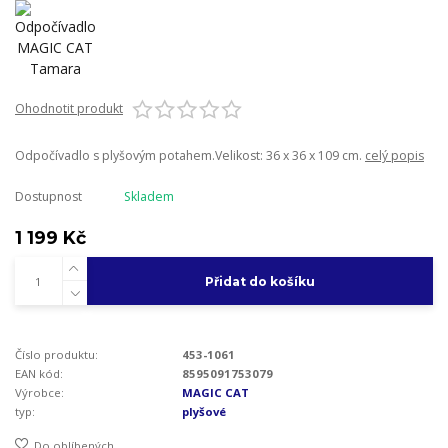
Ohodnotit produkt
Odpočívadlo s plyšovým potahem.Velikost: 36 x 36 x 109 cm.
celý popis
Dostupnost
Skladem
1 199 Kč
Přidat do košíku
Číslo produktu:
453-1061
EAN kód:
8595091753079
Výrobce:
MAGIC CAT
typ:
plyšové
Do oblíbených