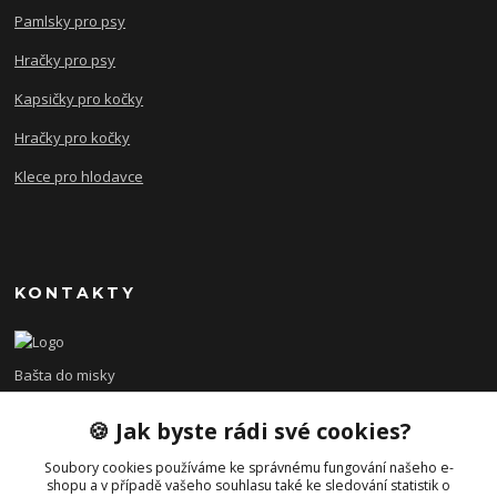
Pamlsky pro psy
Hračky pro psy
Kapsičky pro kočky
Hračky pro kočky
Klece pro hlodavce
KONTAKTY
Bašta do misky
🍪 Jak byste rádi své cookies?
+420 608 479 610
po - pá 8:00 - 15:00
Soubory cookies používáme ke správnému fungování našeho e-
shopu a v případě vašeho souhlasu také ke sledování statistik o
info@bastadomisky.cz