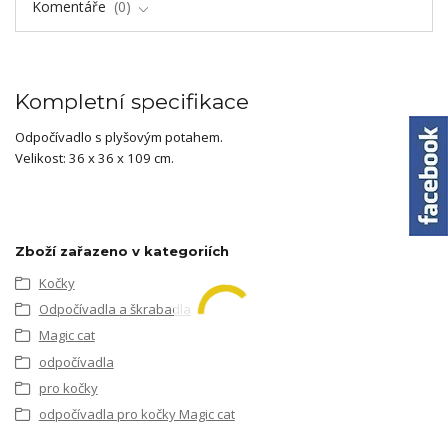
Komentáře
0
Kompletní specifikace
Odpočívadlo s plyšovým potahem.
Velikost: 36 x 36 x 109 cm.
Zboží zařazeno v kategoriích
Kočky
Odpočívadla a škrabadla
Magic cat
odpočívadla
pro kočky
odpočívadla pro kočky Magic cat