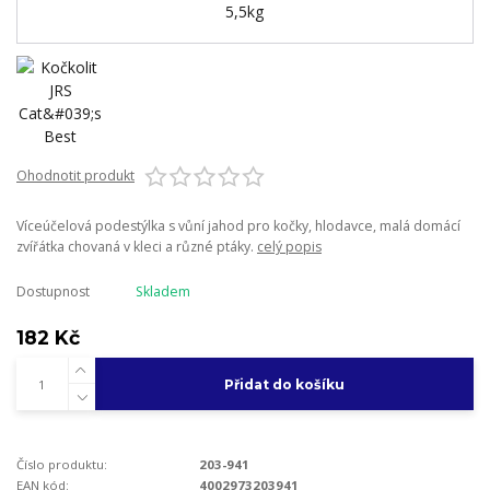
Ohodnotit produkt
Víceúčelová podestýlka s vůní jahod pro kočky, hlodavce, malá domácí
zvířátka chovaná v kleci a různé ptáky.
celý popis
Dostupnost
Skladem
182 Kč
Přidat do košíku
Číslo produktu:
203-941
EAN kód:
4002973203941