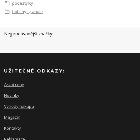
podestýlky
hobliny, granule
Nejprodávanější značky:
UŽITEČNÉ ODKAZY:
Akční ceny
Novinky
Výhody nákupu
Magazín
Kontakty
Reklamace