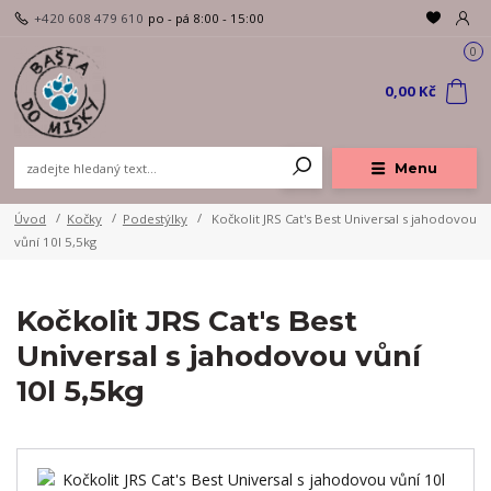
+420 608 479 610
po - pá 8:00 - 15:00
0
0,00 Kč
Menu
Úvod
Kočky
Podestýlky
Kočkolit JRS Cat's Best Universal s jahodovou
vůní 10l 5,5kg
Kočkolit JRS Cat's Best
Universal s jahodovou vůní
10l 5,5kg