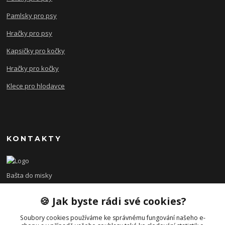
Pamlsky pro psy
Hračky pro psy
Kapsičky pro kočky
Hračky pro kočky
Klece pro hlodavce
KONTAKTY
Bašta do misky
🍪 Jak byste rádi své cookies?
+420 608 479 610
po - pá 8:00 - 15:00
Soubory cookies používáme ke správnému fungování našeho e-