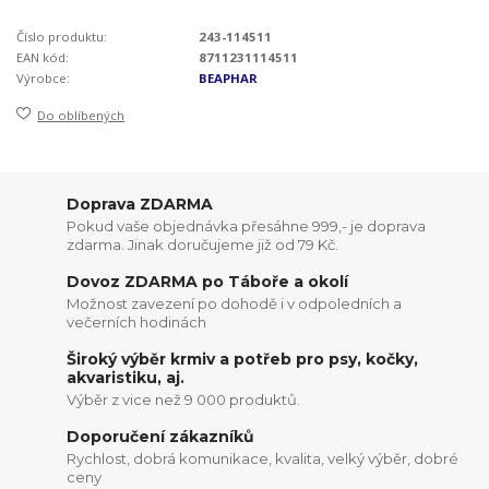
Číslo produktu:
243-114511
EAN kód:
8711231114511
Výrobce:
BEAPHAR
Do oblíbených
Doprava ZDARMA
Pokud vaše objednávka přesáhne 999,- je doprava
zdarma. Jinak doručujeme již od 79 Kč.
Dovoz ZDARMA po Táboře a okolí
Možnost zavezení po dohodě i v odpoledních a
večerních hodinách
Široký výběr krmiv a potřeb pro psy, kočky,
akvaristiku, aj.
Výběr z vice než 9 000 produktů.
Doporučení zákazníků
Rychlost, dobrá komunikace, kvalita, velký výběr, dobré
ceny