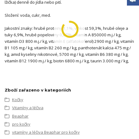
lžička) denně do jídla nebo pití.
Složení: voda, cukr, med.
Jakostní znaky: hrubé proteiny 1,1%, vlhkost 59,3%, hrubé oleje a
tuky 6,9%, hrubé popeloviny 0,07%, vitamín A 850000 m.j./ kg,
vitamín D3 800 m.j./ kg, vitamín E (alfatokoferol) 2900 mg / kg, vitamín
B1 105 mg / kg, vitamín B2 260 mg / kg, panthotenát kalcia 475 mg /
kg, amid kyseliny nikotinové, 5700 mg / kg, vitamín B6 380 mg / kg,
vitamín B12 1900 m.j./ kg, biotin 6800 m.j./ kg, taurin 3.000 mg / kg,
Zboží zařazeno v kategoriích
Kočky
Vitamíny a léčiva
Beaphar
pro kočky
vitamíny a léčiva Beaphar pro kočky