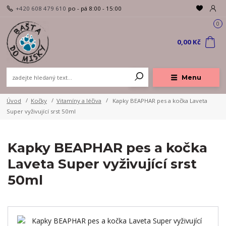
+420 608 479 610
po - pá 8:00 - 15:00
0
0,00 Kč
Menu
Úvod
Kočky
Vitamíny a léčiva
Kapky BEAPHAR pes a kočka Laveta
Super vyživující srst 50ml
Kapky BEAPHAR pes a kočka
Laveta Super vyživující srst
50ml