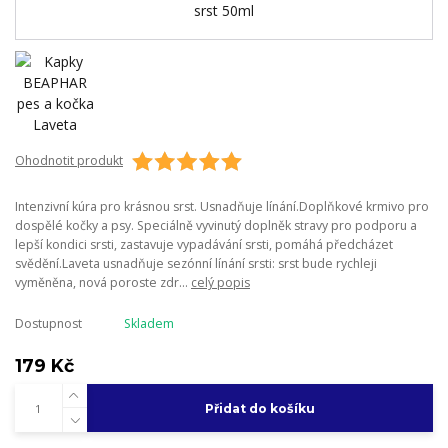
Ohodnotit produkt
Intenzivní kúra pro krásnou srst. Usnadňuje línání.Doplňkové krmivo pro
dospělé kočky a psy. Speciálně vyvinutý doplněk stravy pro podporu a
lepší kondici srsti, zastavuje vypadávání srsti, pomáhá předcházet
svědění.Laveta usnadňuje sezónní línání srsti: srst bude rychleji
vyměněna, nová poroste zdr...
celý popis
Dostupnost
Skladem
179 Kč
Přidat do košíku