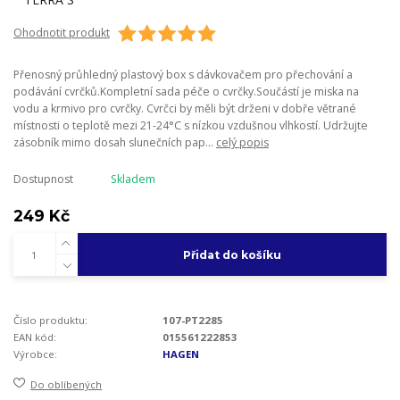
Ohodnotit produkt
Přenosný průhledný plastový box s dávkovačem pro přechování a
podávání cvrčků.Kompletní sada péče o cvrčky.Součástí je miska na
vodu a krmivo pro cvrčky. Cvrčci by měli být drženi v dobře větrané
místnosti o teplotě mezi 21-24°C s nízkou vzdušnou vlhkostí. Udržujte
zásobník mimo dosah slunečních pap...
celý popis
Dostupnost
Skladem
249 Kč
Přidat do košíku
Číslo produktu:
107-PT2285
EAN kód:
015561222853
Výrobce:
HAGEN
Do oblíbených