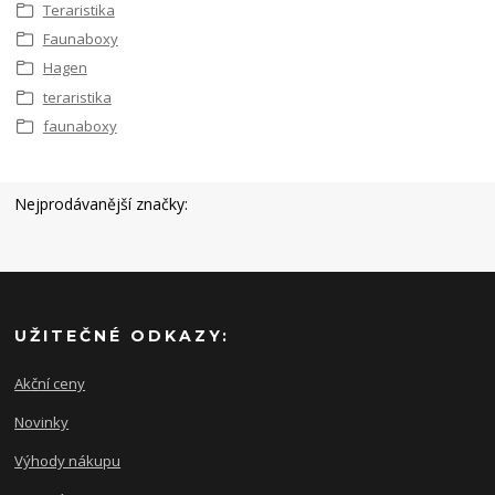
Teraristika
Faunaboxy
Hagen
teraristika
faunaboxy
Nejprodávanější značky:
UŽITEČNÉ ODKAZY:
Akční ceny
Novinky
Výhody nákupu