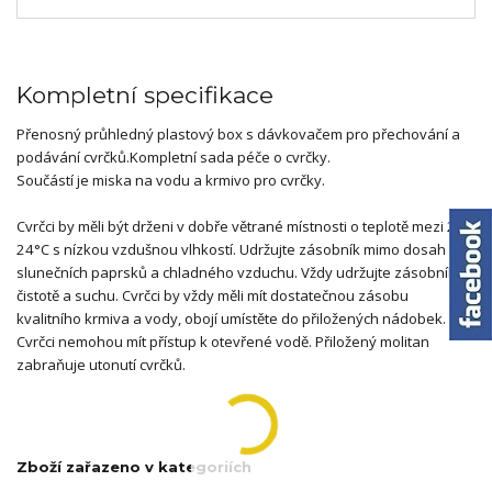
Kompletní specifikace
Přenosný průhledný plastový box s dávkovačem pro přechování a
podávání cvrčků.Kompletní sada péče o cvrčky.
Součástí je miska na vodu a krmivo pro cvrčky.
Cvrčci by měli být drženi v dobře větrané místnosti o teplotě mezi 21-
24°C s nízkou vzdušnou vlhkostí. Udržujte zásobník mimo dosah
slunečních paprsků a chladného vzduchu. Vždy udržujte zásobník v
čistotě a suchu. Cvrčci by vždy měli mít dostatečnou zásobu
kvalitního krmiva a vody, obojí umístěte do přiložených nádobek.
Cvrčci nemohou mít přístup k otevřené vodě. Přiložený molitan
zabraňuje utonutí cvrčků.
Zboží zařazeno v kategoriích