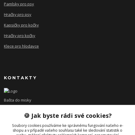
Pamlsky pro psy
Hračky pro psy
Kapsičky pro kočky
Hračky pro kočky
Klece pro hlodavce
KONTAKTY
Bašta do misky
🍪 Jak byste rádi své cookies?
+420 608 479 610
po - pá 8:00 - 15:00
Soubory cookies používáme ke správnému fungování našeho e-
shopu a v případě vašeho souhlasu také ke sledování statistik o
info@bastadomisky.cz