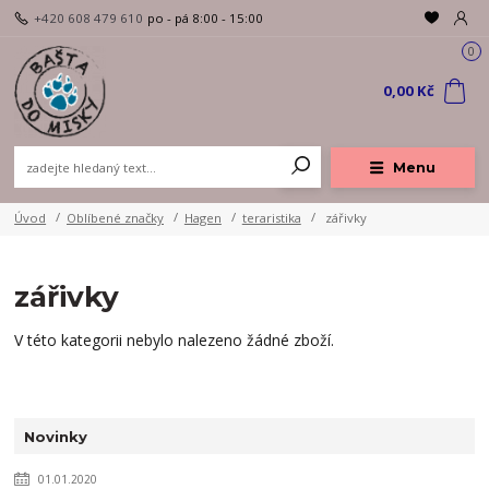
+420 608 479 610
po - pá 8:00 - 15:00
0
0,00 Kč
Menu
Úvod
Oblíbené značky
Hagen
teraristika
zářivky
zářivky
V této kategorii nebylo nalezeno žádné zboží.
Novinky
01.01.2020