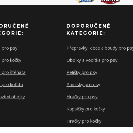
ORUČENÉ
DOPORUČENÉ
EGORIE:
KATEGORIE:
e pro psy
Přepravky. klece a boudy pro ps
 pro kočky
Obojky a vodítka pro psy
 pro štěňata
Pelíšky pro psy
 pro koťata
Pamlsky pro psy
azitní obojky
Hračky pro psy
Kapsičky pro kočky
Hračky pro kočky