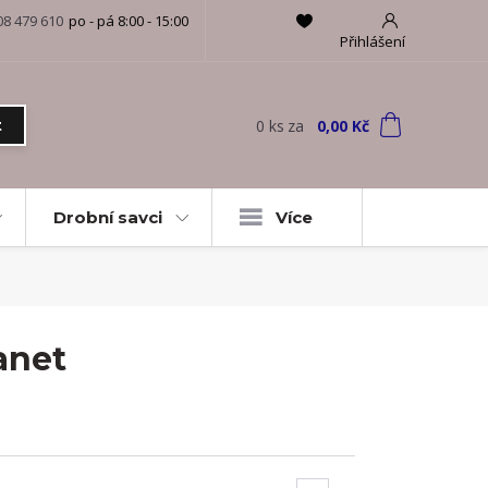
08 479 610
po - pá 8:00 - 15:00
Přihlášení
0
ks
za
0,00 Kč
t
Drobní savci
Více
anet