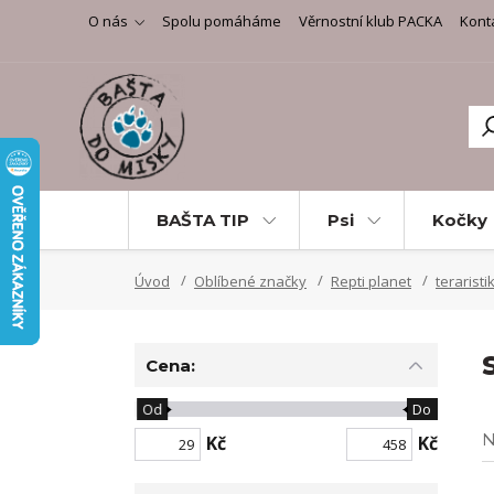
O nás
Spolu pomáháme
Věrnostní klub PACKA
Kont
BAŠTA TIP
Psi
Kočky
Úvod
Oblíbené značky
Repti planet
teraristi
Cena:
Od
Do
N
Kč
Kč