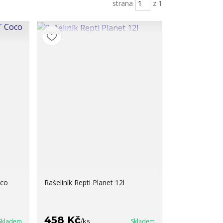
strana
z 1
oco
Rašeliník Repti Planet 12l
458 Kč
Skladem
/
ks
Skladem