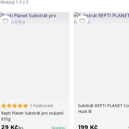
obrazuji 1-3 z 3
1 hodnocení
Substrát REPTI PLANET C
Husk 8l
Repti Planet Substrát pro osázení
635g
29 Kč
199 Kč
/
ks
Skladem