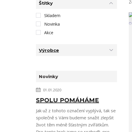
Z
Štítky
Skladem
Novinka
Akce
Výrobce
Novinky
01.01.2020
SPOLU POMÁHÁME
Jak už z tohoto označení vyplývá, tak se
společně s Vámi budeme snažit zlepšit
život těm méně šťastným zvířátkům.
Pro tento krok jsme se rozhodli, pro...