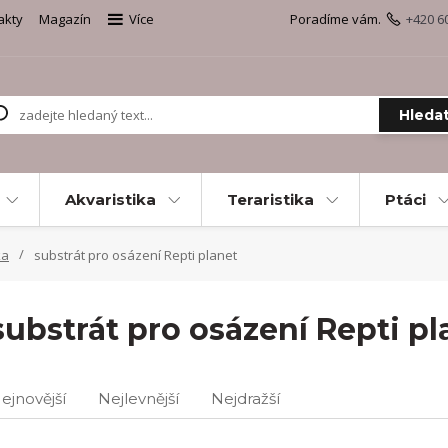
akty
Magazín
Více
Poradíme vám.
+420 6
Hleda
Akvaristika
Teraristika
Ptáci
ka
substrát pro osázení Repti planet
substrát pro osázení Repti pl
ejnovější
Nejlevnější
Nejdražší