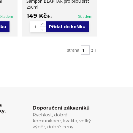
l
Šampon BEAPHAR pro bílou srst
250ml
149 Kč
Skladem
/
ks
Skladem
íku
Přidat do košíku
strana
z 1
a
Doporučení zákazníků
ky,
Rychlost, dobrá
komunikace, kvalita, velký
0
výběr, dobré ceny