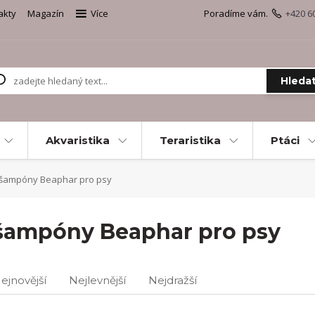
akty
Magazín
Více
Poradíme vám.
+420 6
Hleda
Akvaristika
Teraristika
Ptáci
šampóny Beaphar pro psy
šampóny Beaphar pro psy
ejnovější
Nejlevnější
Nejdražší