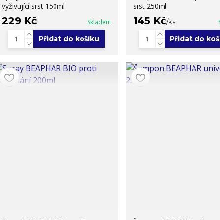
vyživující srst 150ml
srst 250ml
229 Kč
145 Kč
Skladem
/
ks
Přidat do košíku
Přidat do koš