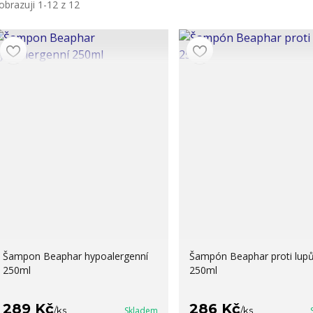
obrazuji 1-12 z 12
Šampon Beaphar hypoalergenní
Šampón Beaphar proti lup
250ml
250ml
289 Kč
286 Kč
/
ks
Skladem
/
ks