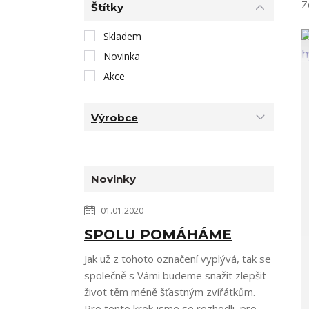
Z
Štítky
Skladem
Novinka
Akce
Výrobce
Novinky
01.01.2020
SPOLU POMÁHÁME
Jak už z tohoto označení vyplývá, tak se
společně s Vámi budeme snažit zlepšit
život těm méně šťastným zvířátkům.
Pro tento krok jsme se rozhodli, pro...