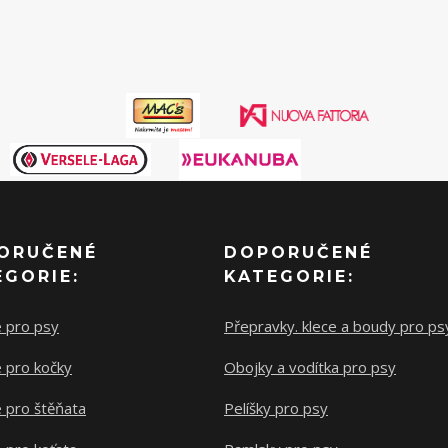
ORUČENÉ
DOPORUČENÉ
EGORIE:
KATEGORIE:
e pro psy
Přepravky. klece a boudy pro ps
 pro kočky
Obojky a vodítka pro psy
 pro štěňata
Pelíšky pro psy