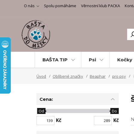
O nás
Spolu pomáháme
Věrnostní klub PACKA
Kont
BAŠTA TIP
Psi
Kočky
Úvod
Oblíbené značky
Beaphar
pro psy
Cena:
Od
Do
N
Kč
Kč