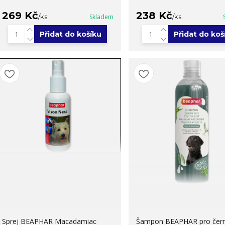
269 Kč
238 Kč
/
ks
Skladem
/
ks
Přidat do košíku
Přidat do koš
Sprej BEAPHAR Macadamiac
Šampon BEAPHAR pro čer