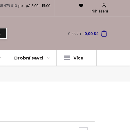
08 479 610
po - pá 8:00 - 15:00
Přihlášení
0
ks
za
0,00 Kč
t
Drobní savci
Více