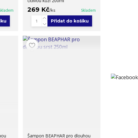
citlivou kůži 200ml
269 Kč
Skladem
/
ks
Skladem
íku
Přidat do košíku
nou
Šampon BEAPHAR pro dlouhou