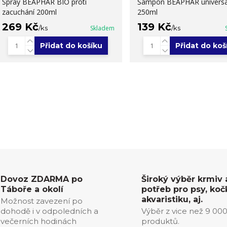
Spray BEAPHAR BIO proti
Šampon BEAPHAR universa
zacuchání 200ml
250ml
269 Kč
139 Kč
/
ks
Skladem
/
ks
Přidat do košíku
Přidat do koš
Dovoz ZDARMA po
Široký výběr krmiv 
Táboře a okolí
potřeb pro psy, koč
akvaristiku, aj.
Možnost zavezení po
dohodě i v odpoledních a
Výběr z vice než 9 00
večerních hodinách
produktů.