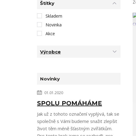
Z
Štítky
Skladem
Novinka
Akce
Výrobce
Novinky
01.01.2020
SPOLU POMÁHÁME
Jak už z tohoto označení vyplývá, tak se
společně s Vámi budeme snažit zlepšit
život těm méně šťastným zvířátkům.
Pro tento krok jsme se rozhodli, pro...