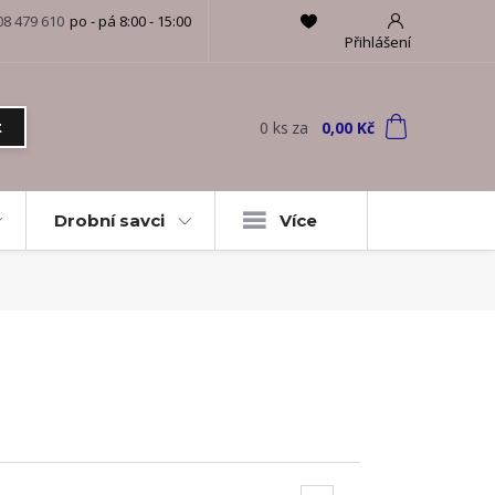
08 479 610
po - pá 8:00 - 15:00
Přihlášení
0
ks
za
0,00 Kč
t
Drobní savci
Více