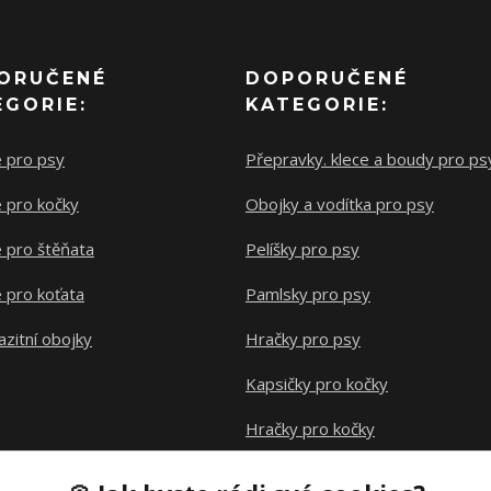
ORUČENÉ
DOPORUČENÉ
EGORIE:
KATEGORIE:
e pro psy
Přepravky. klece a boudy pro ps
 pro kočky
Obojky a vodítka pro psy
 pro štěňata
Pelíšky pro psy
 pro koťata
Pamlsky pro psy
azitní obojky
Hračky pro psy
Kapsičky pro kočky
Hračky pro kočky
Klece pro hlodavce