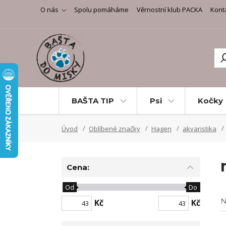
O nás
Spolu pomáháme
Věrnostní klub PACKA
Kont
BAŠTA TIP
Psi
Kočky
Úvod
Oblíbené značky
Hagen
akvaristika
Cena:
Od
Do
N
Kč
Kč