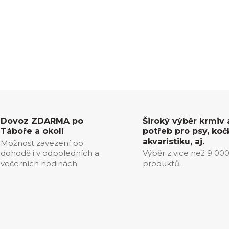
Dovoz ZDARMA po
Široký výběr krmiv 
Táboře a okolí
potřeb pro psy, koč
akvaristiku, aj.
Možnost zavezení po
dohodě i v odpoledních a
Výběr z vice než 9 00
večerních hodinách
produktů.