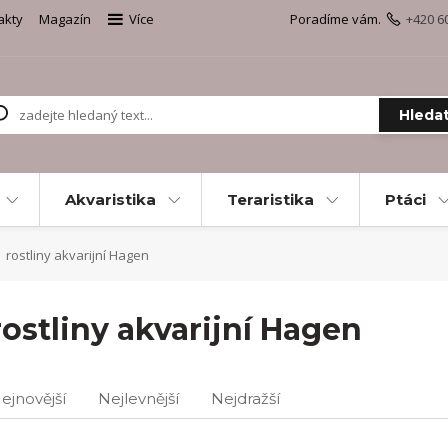
akty
Magazín
Více
Poradíme vám.
+420 6
Hleda
Akvaristika
Teraristika
Ptáci
rostliny akvarijní Hagen
rostliny akvarijní Hagen
ejnovější
Nejlevnější
Nejdražší