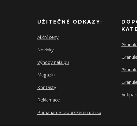
UŽITEČNÉ ODKAZY:
DOP
KAT
Akční ceny
Granul
Novinky
Granule
Výhody nákupu
Granule
Magazín
Granule
Kontakty
Antipar
Reklamace
Pomáháme táborskému útulku