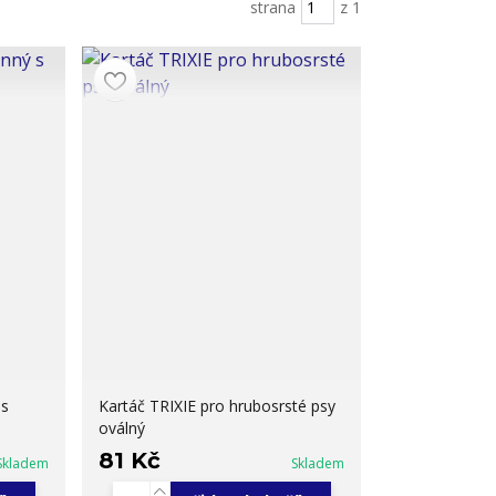
strana
z 1
 s
Kartáč TRIXIE pro hrubosrsté psy
oválný
81 Kč
Skladem
Skladem