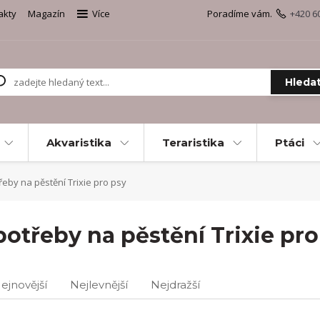
akty
Magazín
Více
Poradíme vám.
+420 6
Hleda
Akvaristika
Teraristika
Ptáci
eby na pěstění Trixie pro psy
potřeby na pěstění Trixie pro
ejnovější
Nejlevnější
Nejdražší