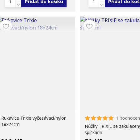
Přidat do košíku
Přidat do koš
Rukavice Trixie vyčesávací/nylon
1 hodnocen
18x24cm
Nůžky TRIXIE se zakulacen
špičkami