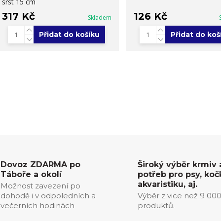
srst 15 cm
317 Kč
126 Kč
Skladem
Přidat do košíku
Přidat do koš
Dovoz ZDARMA po
Široký výběr krmiv 
Táboře a okolí
potřeb pro psy, koč
akvaristiku, aj.
Možnost zavezení po
dohodě i v odpoledních a
Výběr z vice než 9 00
večerních hodinách
produktů.