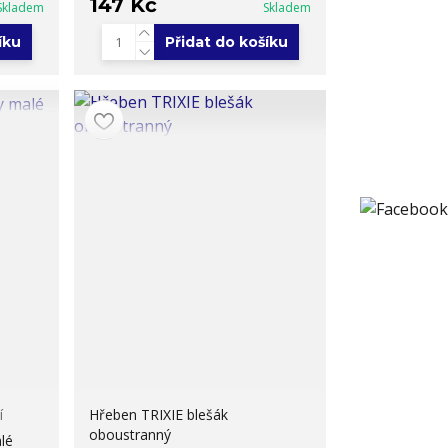
147 Kč
Skladem
Skladem
íku
Přidat do košíku
í
Hřeben TRIXIE blešák
oboustranný
lé