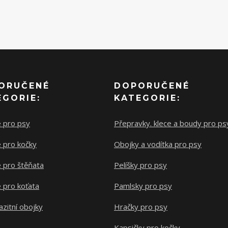
ORUČENÉ
DOPORUČENÉ
EGORIE:
KATEGORIE:
e pro psy
Přepravky. klece a boudy pro ps
 pro kočky
Obojky a vodítka pro psy
 pro štěňata
Pelíšky pro psy
 pro koťata
Pamlsky pro psy
azitní obojky
Hračky pro psy
Kapsičky pro kočky