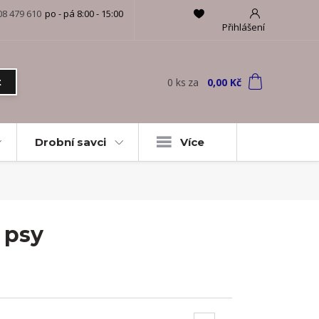
08 479 610
po - pá 8:00 - 15:00
Přihlášení
0
ks
za
0,00 Kč
t
Drobní savci
Více
 psy