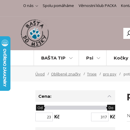
O nás
Spolu pomáháme
Věrnostní klub PACKA
Kont
BAŠTA TIP
Psi
Kočky
Úvod
Oblíbené značky
Trixie
pro psy
potř
Cena:
Od
Do
N
Kč
Kč