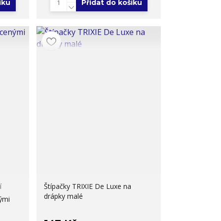
íku
Přidat do košíku
í
Štípačky TRIXIE De Luxe na
drápky malé
ými