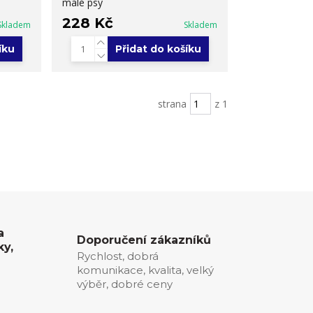
malé psy
228 Kč
Skladem
Skladem
íku
Přidat do košíku
strana
z 1
a
Doporučení zákazníků
ky,
Rychlost, dobrá
komunikace, kvalita, velký
0
výběr, dobré ceny