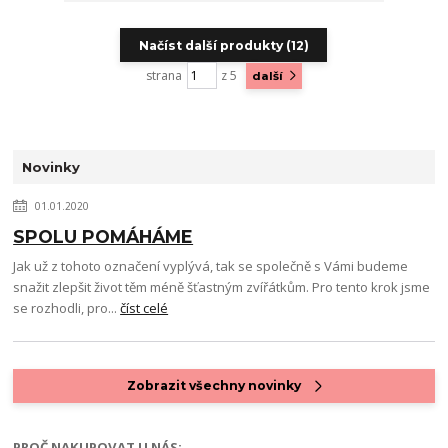
Načíst další produkty (12)
strana
z 5
další
Novinky
01.01.2020
SPOLU POMÁHÁME
Jak už z tohoto označení vyplývá, tak se společně s Vámi budeme
snažit zlepšit život těm méně šťastným zvířátkům. Pro tento krok jsme
se rozhodli, pro...
číst celé
Zobrazit všechny novinky
PROČ NAKUPOVAT U NÁS: