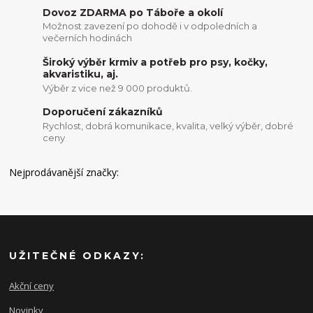
Dovoz ZDARMA po Táboře a okolí
Možnost zavezení po dohodě i v odpoledních a
večerních hodinách
Široký výběr krmiv a potřeb pro psy, kočky,
akvaristiku, aj.
Výběr z vice než 9 000 produktů.
Doporučení zákazníků
Rychlost, dobrá komunikace, kvalita, velký výběr, dobré
ceny
Nejprodávanější značky:
UŽITEČNÉ ODKAZY:
Akční ceny
Novinky