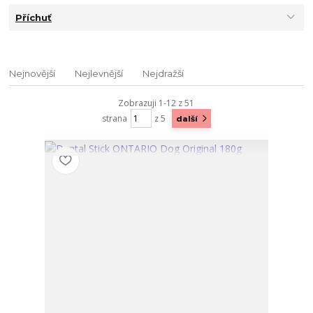
Příchuť
Nejnovější
Nejlevnější
Nejdražší
Zobrazuji 1-12 z 51
strana
z 5
další