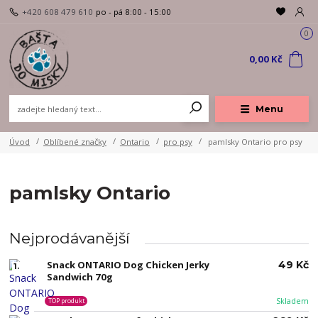
+420 608 479 610
po - pá 8:00 - 15:00
0
0,00 Kč
Menu
Úvod
Oblíbené značky
Ontario
pro psy
pamlsky Ontario pro psy
pamlsky Ontario
Nejprodávanější
Snack ONTARIO Dog Chicken Jerky
49 Kč
1.
Sandwich 70g
Skladem
TOP produkt