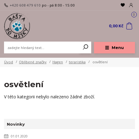
+420 608 479 610
po - pá 8:00 - 15:00
0
0,00 Kč
Menu
Úvod
Oblíbené značky
Hagen
teraristika
osvětlení
osvětlení
V této kategorii nebylo nalezeno žádné zboží.
Novinky
01.01.2020