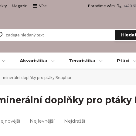
akty
Magazín
Více
Poradíme vám.
+420 6
Hleda
Akvaristika
Teraristika
Ptáci
minerální doplňky pro ptáky Beaphar
minerální doplňky pro ptáky
ejnovější
Nejlevnější
Nejdražší