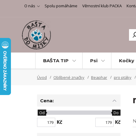
O nás
Spolu pomáháme
Věrnostní klub PACKA
Kont
BAŠTA TIP
Psi
Kočky
Úvod
Oblíbené značky
Beaphar
pro ptáky
Cena:
Od
Do
N
Kč
Kč