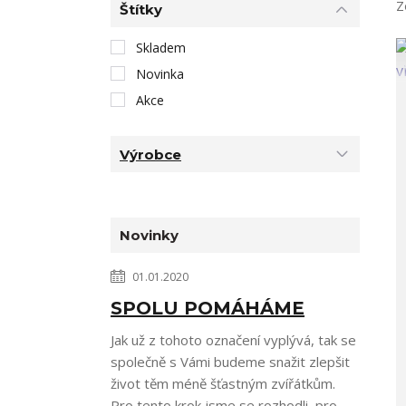
Z
Štítky
Skladem
Novinka
Akce
Výrobce
Novinky
01.01.2020
SPOLU POMÁHÁME
Jak už z tohoto označení vyplývá, tak se
společně s Vámi budeme snažit zlepšit
život těm méně šťastným zvířátkům.
Pro tento krok jsme se rozhodli, pro...