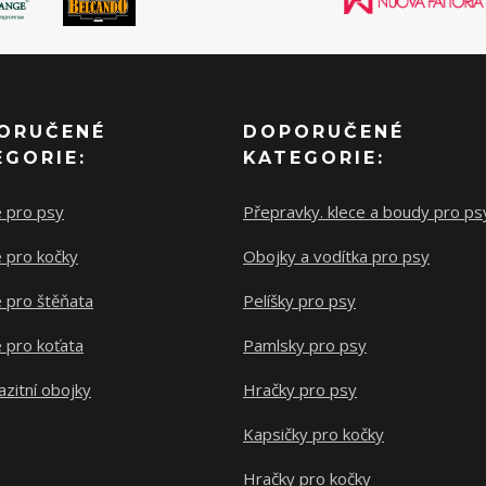
ORUČENÉ
DOPORUČENÉ
EGORIE:
KATEGORIE:
e pro psy
Přepravky. klece a boudy pro ps
 pro kočky
Obojky a vodítka pro psy
 pro štěňata
Pelíšky pro psy
 pro koťata
Pamlsky pro psy
azitní obojky
Hračky pro psy
Kapsičky pro kočky
Hračky pro kočky