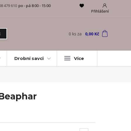
08 479 610
po - pá 8:00 - 15:00
Přihlášení
0
ks
za
0,00 Kč
t
Drobní savci
Více
 Beaphar