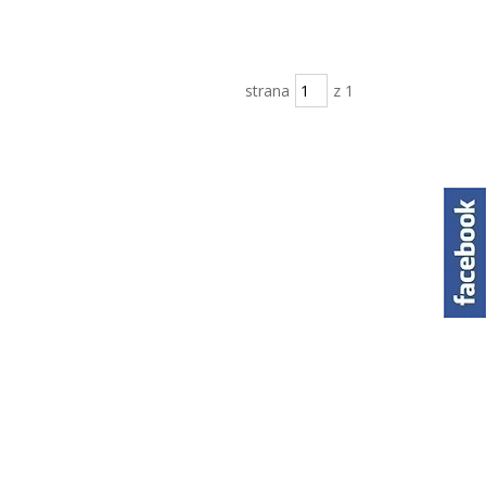
strana
z 1