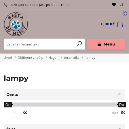
+420 608 479 610
po - pá 8:00 - 15:00
0
0,00 Kč
Menu
Úvod
Oblíbené značky
Hagen
teraristika
lampy
lampy
Cena:
Od
Do
Kč
Kč