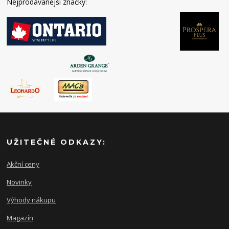
Nejprodávanější značky:
UŽITEČNÉ ODKAZY:
Akční ceny
Novinky
Výhody nákupu
Magazín