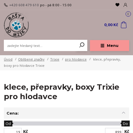
+420 608 479 610
po - pá 8:00 - 15:00
0
0,00 Kč
Menu
Úvod
Oblíbené značky
Trixie
pro hlodavce
klece, přepravky,
boxy pro hlodavce Trixie
klece, přepravky, boxy Trixie
pro hlodavce
Cena:
Od
Do
Kč
Kč