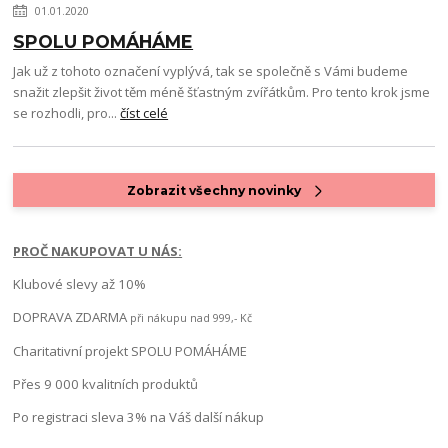
01.01.2020
SPOLU POMÁHÁME
Jak už z tohoto označení vyplývá, tak se společně s Vámi budeme
snažit zlepšit život těm méně šťastným zvířátkům. Pro tento krok jsme
se rozhodli, pro...
číst celé
Zobrazit všechny novinky
PROČ NAKUPOVAT U NÁS:
Klubové slevy až 10%
DOPRAVA ZDARMA
při nákupu nad 999,- Kč
Charitativní projekt SPOLU POMÁHÁME
Přes 9 000 kvalitních produktů
Po registraci sleva 3% na Váš další nákup