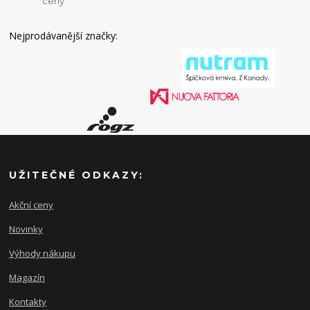
ceny
Nejprodávanější značky:
UŽITEČNÉ ODKAZY:
Akční ceny
Novinky
Výhody nákupu
Magazín
Kontakty