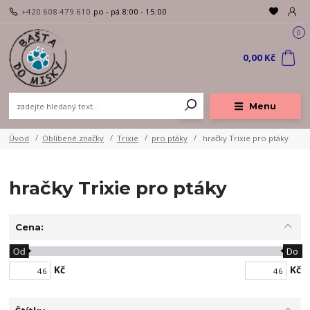
+420 608 479 610
po - pá 8:00 - 15:00
0
0,00 Kč
Menu
Úvod
Oblíbené značky
Trixie
pro ptáky
hračky Trixie pro ptáky
hračky Trixie pro ptáky
Cena:
Od
Do
Kč
Kč