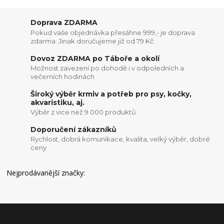
Doprava ZDARMA
Pokud vaše objednávka přesáhne 999,- je doprava
zdarma. Jinak doručujeme již od 79 Kč.
Dovoz ZDARMA po Táboře a okolí
Možnost zavezení po dohodě i v odpoledních a
večerních hodinách
Široký výběr krmiv a potřeb pro psy, kočky,
akvaristiku, aj.
Výběr z vice než 9 000 produktů.
Doporučení zákazníků
Rychlost, dobrá komunikace, kvalita, velký výběr, dobré
ceny
Nejprodávanější značky: