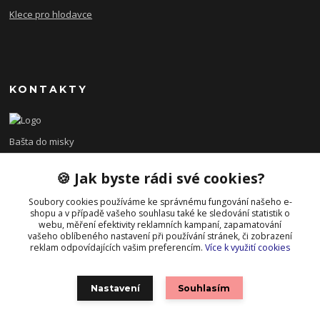
Klece pro hlodavce
KONTAKTY
Bašta do misky
🍪 Jak byste rádi své cookies?
+420 608 479 610
po - pá 8:00 - 15:00
Soubory cookies používáme ke správnému fungování našeho e-
shopu a v případě vašeho souhlasu také ke sledování statistik o
info@bastadomisky.cz
webu, měření efektivity reklamních kampaní, zapamatování
vašeho oblíbeného nastavení při používání stránek, či zobrazení
reklam odpovídajících vašim preferencím.
Více k využití cookies
Nastavení
Souhlasím