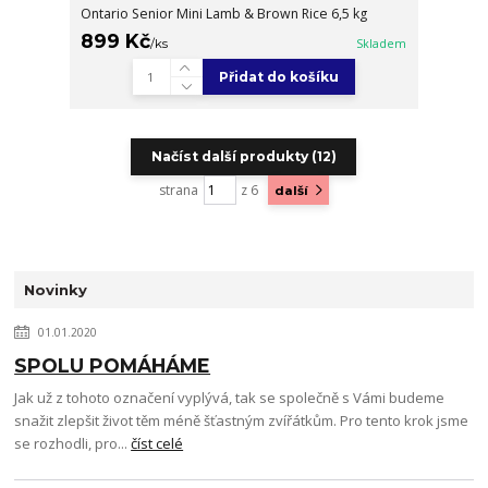
Ontario Senior Mini Lamb & Brown Rice 6,5 kg
899 Kč
/
ks
Skladem
Přidat do košíku
Načíst další produkty (12)
strana
z 6
další
Novinky
01.01.2020
SPOLU POMÁHÁME
Jak už z tohoto označení vyplývá, tak se společně s Vámi budeme
snažit zlepšit život těm méně šťastným zvířátkům. Pro tento krok jsme
se rozhodli, pro...
číst celé