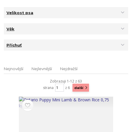
Velikost psa
Věk
Příchuť
Nejnovější
Nejlevnější
Nejdražší
Zobrazuji 1-12 z 63
strana
z 6
další