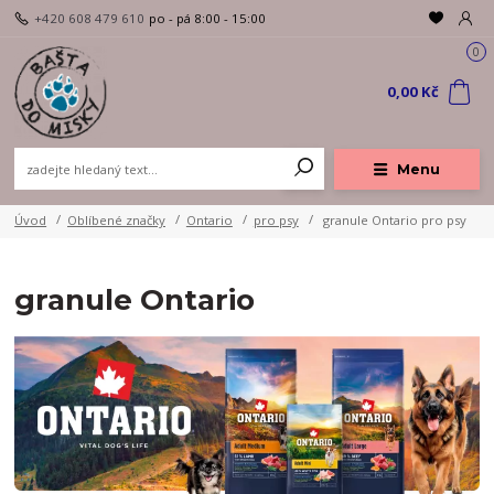
+420 608 479 610
po - pá 8:00 - 15:00
0
0,00 Kč
Menu
Úvod
Oblíbené značky
Ontario
pro psy
granule Ontario pro psy
granule Ontario