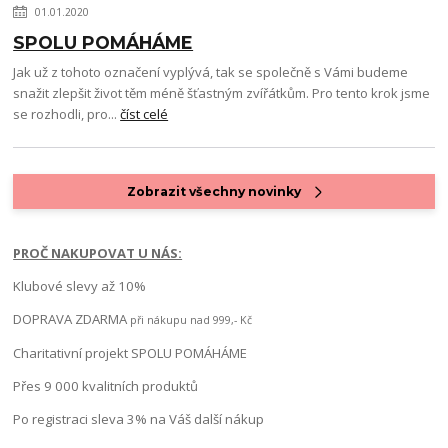
01.01.2020
SPOLU POMÁHÁME
Jak už z tohoto označení vyplývá, tak se společně s Vámi budeme
snažit zlepšit život těm méně šťastným zvířátkům. Pro tento krok jsme
se rozhodli, pro...
číst celé
Zobrazit všechny novinky
PROČ NAKUPOVAT U NÁS:
Klubové slevy až 10%
DOPRAVA ZDARMA
při nákupu nad 999,- Kč
Charitativní projekt SPOLU POMÁHÁME
Přes 9 000 kvalitních produktů
Po registraci sleva 3% na Váš další nákup