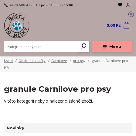
+420 608 479 610
po - pá 8:00 - 15:00
0
0,00 Kč
Menu
Úvod
Oblíbené značky
Carnilove
pro psy
granule Carnilove pro
psy
granule Carnilove pro psy
V této kategorii nebylo nalezeno žádné zboží.
Novinky