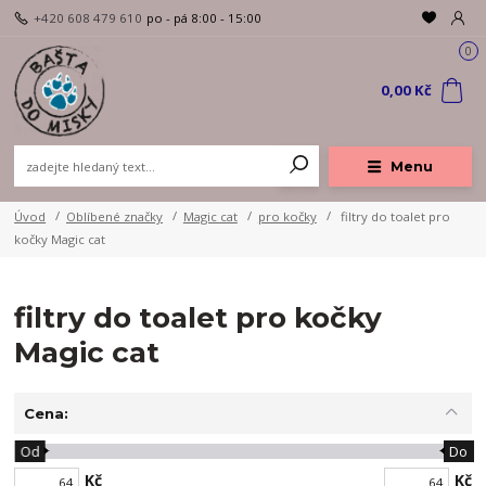
+420 608 479 610
po - pá 8:00 - 15:00
0
0,00 Kč
Menu
Úvod
Oblíbené značky
Magic cat
pro kočky
filtry do toalet pro
kočky Magic cat
filtry do toalet pro kočky
Magic cat
Cena:
Od
Do
Kč
Kč