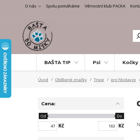
O nás
Spolu pomáháme
Věrnostní klub PACKA
Kont
BAŠTA TIP
Psi
Kočky
Úvod
Oblíbené značky
Trixie
pro hlodavce
Cena:
Od
Do
N
Kč
Kč