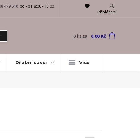
08 479 610
po - pá 8:00 - 15:00
Přihlášení
0
ks
za
0,00 Kč
t
Drobní savci
Více