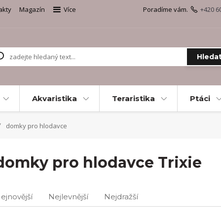
akty
Magazín
Více
Poradíme vám.
+420 6
Hleda
Akvaristika
Teraristika
Ptáci
domky pro hlodavce
domky pro hlodavce Trixie
ejnovější
Nejlevnější
Nejdražší