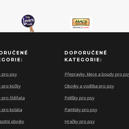
ORUČENÉ
DOPORUČENÉ
EGORIE:
KATEGORIE:
e pro psy
Přepravky. klece a boudy pro ps
 pro kočky
Obojky a vodítka pro psy
 pro štěňata
Pelíšky pro psy
 pro koťata
Pamlsky pro psy
azitní obojky
Hračky pro psy