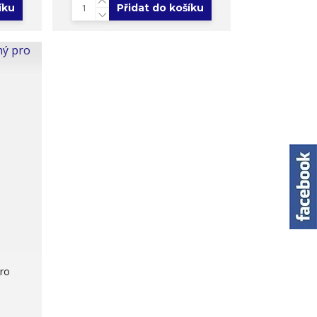
íku
Přidat do košíku
ro