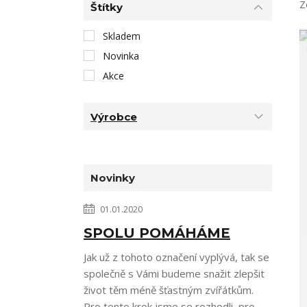
Z
Štítky
Skladem
Novinka
Akce
Výrobce
Novinky
01.01.2020
SPOLU POMÁHÁME
Jak už z tohoto označení vyplývá, tak se
společně s Vámi budeme snažit zlepšit
život těm méně šťastným zvířátkům.
Pro tento krok jsme se rozhodli, pro...