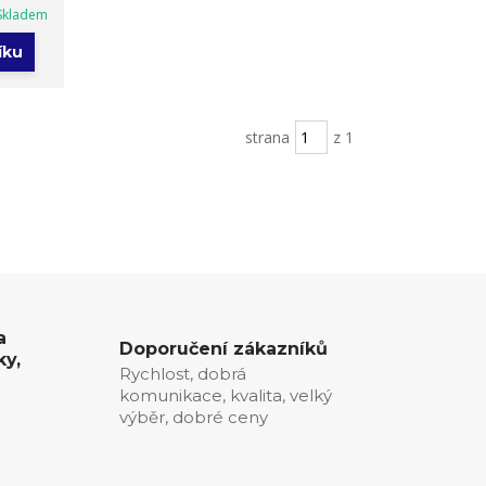
Skladem
íku
strana
z 1
a
Doporučení zákazníků
ky,
Rychlost, dobrá
komunikace, kvalita, velký
0
výběr, dobré ceny