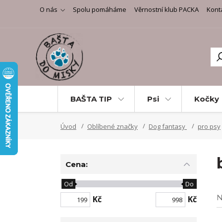
O nás
Spolu pomáháme
Věrnostní klub PACKA
Kont
BAŠTA TIP
Psi
Kočky
Úvod
Oblíbené značky
Dog fantasy
pro psy
Cena:
Od
Do
N
Kč
Kč