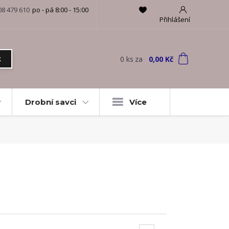
08 479 610
po - pá 8:00 - 15:00
Přihlášení
0
ks
za
0,00 Kč
t
Drobní savci
Více