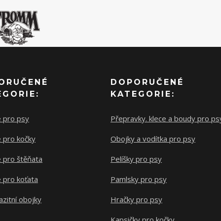
ORUČENÉ
DOPORUČENÉ
EGORIE:
KATEGORIE:
e pro psy
Přepravky. klece a boudy pro ps
 pro kočky
Obojky a vodítka pro psy
 pro štěňata
Pelíšky pro psy
 pro koťata
Pamlsky pro psy
azitní obojky
Hračky pro psy
Kapsičky pro kočky