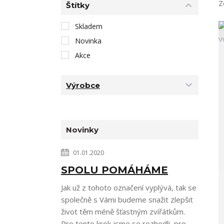
Z
Štítky
Skladem
Novinka
Akce
Výrobce
Novinky
01.01.2020
SPOLU POMÁHÁME
Jak už z tohoto označení vyplývá, tak se
společně s Vámi budeme snažit zlepšit
život těm méně šťastným zvířátkům.
Pro tento krok jsme se rozhodli, pro...