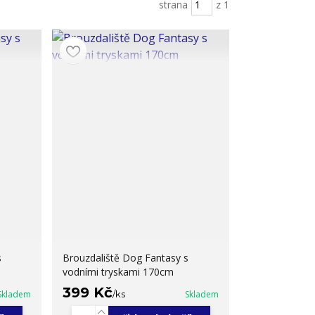
strana
z 1
s
Brouzdaliště Dog Fantasy s
vodními tryskami 170cm
399 Kč
Skladem
/
ks
Skladem