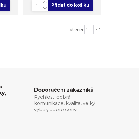
íku
Přidat do košíku
strana
z 1
a
Doporučení zákazníků
ky,
Rychlost, dobrá
komunikace, kvalita, velký
0
výběr, dobré ceny