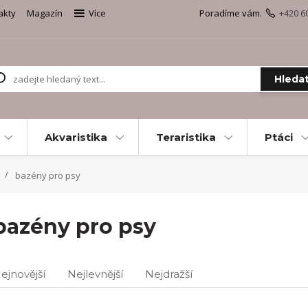
akty
Magazín
Více
Poradíme vám.
+420 6
Hleda
Akvaristika
Teraristika
Ptáci
bazény pro psy
bazény pro psy
ejnovější
Nejlevnější
Nejdražší