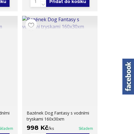
íku
Přidat do košíku
dními
Bazének Dog Fantasy s vodními
tryskami 160x30xm
998 Kč
Skladem
/
ks
Skladem