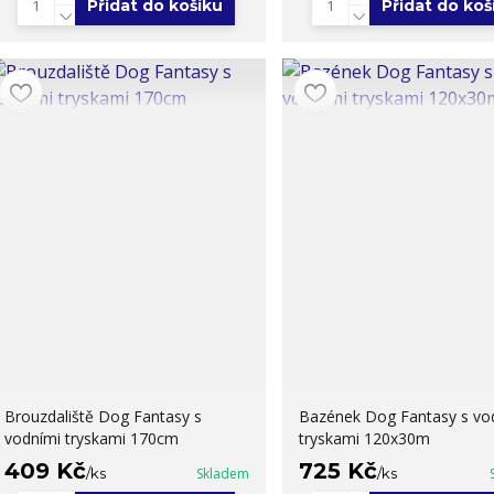
Přidat do košíku
Přidat do koš
Brouzdaliště Dog Fantasy s
Bazének Dog Fantasy s vo
vodními tryskami 170cm
tryskami 120x30m
409 Kč
725 Kč
/
ks
Skladem
/
ks