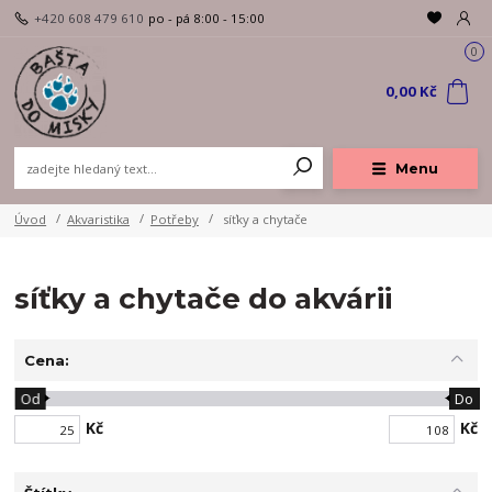
+420 608 479 610
po - pá 8:00 - 15:00
0
0,00 Kč
Menu
Úvod
Akvaristika
Potřeby
síťky a chytače
síťky a chytače do akvárii
Cena:
Od
Do
Kč
Kč