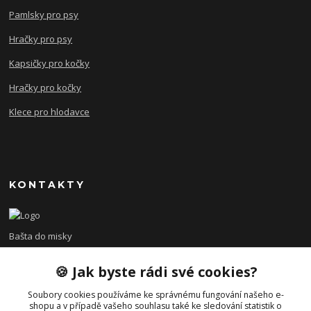
Pamlsky pro psy
Hračky pro psy
Kapsičky pro kočky
Hračky pro kočky
Klece pro hlodavce
KONTAKTY
Bašta do misky
🍪 Jak byste rádi své cookies?
+420 608 479 610
po - pá 8:00 - 15:00
Soubory cookies používáme ke správnému fungování našeho e-
shopu a v případě vašeho souhlasu také ke sledování statistik o
info@bastadomisky.cz