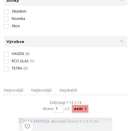
Štítky
Skladem
Novinka
Akce
Výrobce
HAGEN
(8)
RCO GLAS
(1)
TETRA
(5)
Nejnovější
Nejlevnější
Nejdražší
Zobrazuji 1-12 z 14
strana
z 2
další