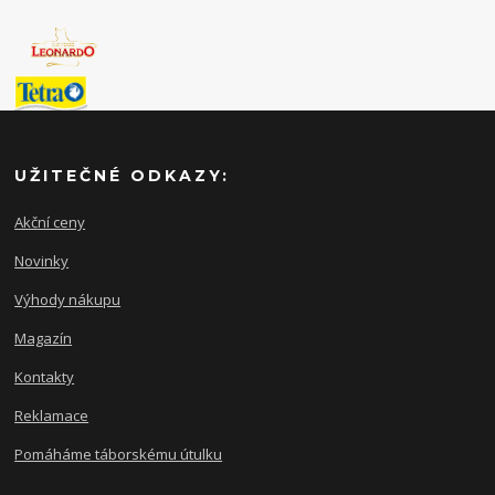
UŽITEČNÉ ODKAZY:
Akční ceny
Novinky
Výhody nákupu
Magazín
Kontakty
Reklamace
Pomáháme táborskému útulku