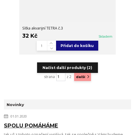
Síťka akvarijní TETRA č.3
32 Kč
Skladem
Přidat do košíku
Načíst další produkty (2)
strana
z 2
další
Novinky
01.01.2020
SPOLU POMÁHÁME
Jak už z tohoto označení vyplývá, tak se společně s Vámi budeme