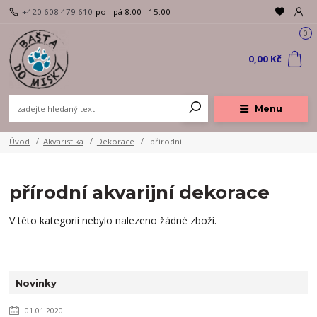
+420 608 479 610
po - pá 8:00 - 15:00
0
0,00 Kč
Menu
Úvod
Akvaristika
Dekorace
přírodní
přírodní akvarijní dekorace
V této kategorii nebylo nalezeno žádné zboží.
Novinky
01.01.2020