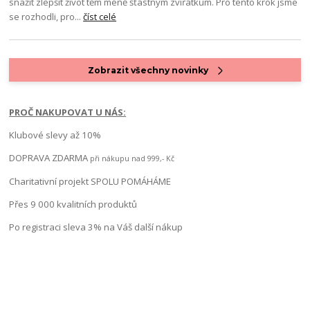
snažit zlepšit život těm méně šťastným zvířátkům. Pro tento krok jsme
se rozhodli, pro...
číst celé
Zobrazit všechny novinky
PROČ NAKUPOVAT U NÁS:
Klubové slevy až 10%
DOPRAVA ZDARMA
při nákupu nad 999,- Kč
Charitativní projekt SPOLU POMÁHÁME
Přes 9 000 kvalitních produktů
Po registraci sleva 3% na Váš další nákup