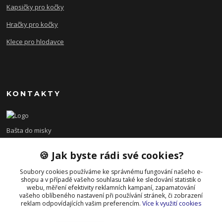
Kapsičky pro kočky
Hračky pro kočky
Klece pro hlodavce
KONTAKTY
Bašta do misky
🍪 Jak byste rádi své cookies?
+420 608 479 610
po - pá 8:00 - 15:00
Soubory cookies používáme ke správnému fungování našeho e-
shopu a v případě vašeho souhlasu také ke sledování statistik o
info@bastadomisky.cz
webu, měření efektivity reklamních kampaní, zapamatování
vašeho oblíbeného nastavení při používání stránek, či zobrazení
reklam odpovídajících vašim preferencím.
Více k využití cookies