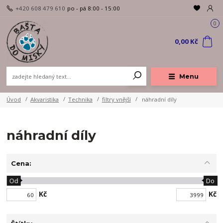
+420 608 479 610
po - pá 8:00 - 15:00
0
0,00 Kč
Menu
Úvod
Akvaristika
Technika
filtry vnější
náhradní díly
náhradní díly
Cena:
Od
Do
Kč
Kč