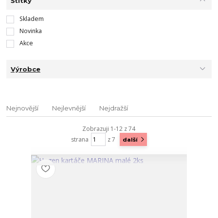
Štítky
Skladem
Novinka
Akce
Výrobce
Nejnovější
Nejlevnější
Nejdražší
Zobrazuji 1-12 z 74
strana
z 7
další