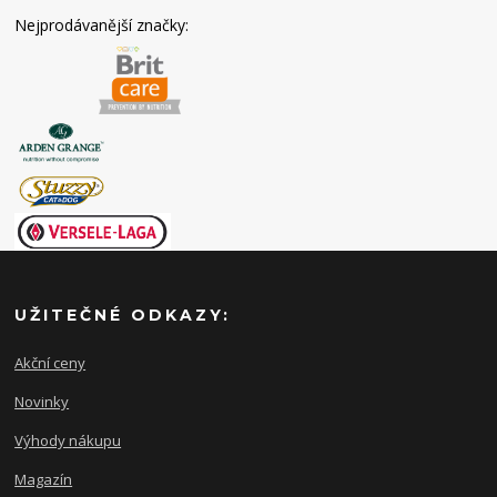
Nejprodávanější značky:
UŽITEČNÉ ODKAZY:
Akční ceny
Novinky
Výhody nákupu
Magazín