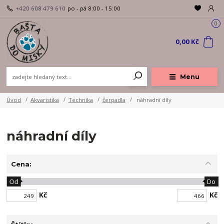
+420 608 479 610
po - pá 8:00 - 15:00
0
0,00 Kč
Menu
Úvod
Akvaristika
Technika
čerpadla
náhradní díly
náhradní díly
Cena:
Od
Do
Kč
Kč