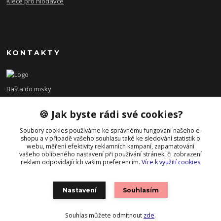
Klece pro hlodavce
KONTAKTY
Bašta do misky
🍪 Jak byste rádi své cookies?
+420 608 479 610
po - pá 8:00 - 15:00
Soubory cookies používáme ke správnému fungování našeho e-
shopu a v případě vašeho souhlasu také ke sledování statistik o
info@bastadomisky.cz
webu, měření efektivity reklamních kampaní, zapamatování
vašeho oblíbeného nastavení při používání stránek, či zobrazení
reklam odpovídajících vašim preferencím.
Více k využití cookies
Nastavení
Souhlasím
Souhlas můžete odmítnout
zde
.
Vytvořeno na
Eshop-rychle.cz