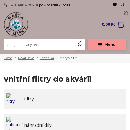
+420 608 479 610
po - pá 8:00 - 15:00
0
0,00 Kč
Menu
Úvod
Akvaristika
Technika
filtry vnitřní
vnitřní filtry do akvárii
filtry
náhradní díly