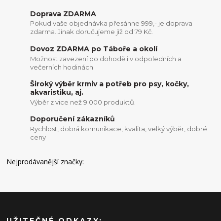
Doprava ZDARMA
Pokud vaše objednávka přesáhne 999,- je doprava
zdarma. Jinak doručujeme již od 79 Kč.
Dovoz ZDARMA po Táboře a okolí
Možnost zavezení po dohodě i v odpoledních a
večerních hodinách
Široký výběr krmiv a potřeb pro psy, kočky,
akvaristiku, aj.
Výběr z vice než 9 000 produktů.
Doporučení zákazníků
Rychlost, dobrá komunikace, kvalita, velký výběr, dobré
ceny
Nejprodávanější značky:
UŽITEČNÉ ODKAZY: