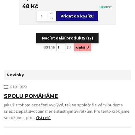
48 Kč
Skladem
Přidat do košíku
Načíst další produkty (12)
strana
z 7
další
Novinky
01.01.2020
SPOLU POMÁHÁME
Jak už z tohoto označení vyplývá, tak se společně s Vámi budeme
snažit zlepšit život těm méně šťastným zvířátkům. Pro tento krok jsme
se rozhodli, pro...
číst celé