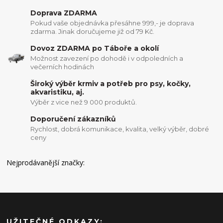
Doprava ZDARMA
Pokud vaše objednávka přesáhne 999,- je doprava
zdarma. Jinak doručujeme již od 79 Kč.
Dovoz ZDARMA po Táboře a okolí
Možnost zavezení po dohodě i v odpoledních a
večerních hodinách
Široký výběr krmiv a potřeb pro psy, kočky,
akvaristiku, aj.
Výběr z vice než 9 000 produktů.
Doporučení zákazníků
Rychlost, dobrá komunikace, kvalita, velký výběr, dobré
ceny
Nejprodávanější značky:
UŽITEČNÉ ODKAZY: