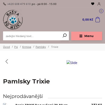
+420 608 479 610
po - pá 8:00 - 15:00
0
0,00 Kč
Menu
Úvod
Psi
Krmiva
Pamlsky
Trixie
Pamlsky Trixie
Nejprodávanější