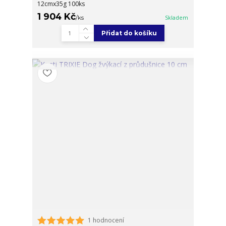
12cmx35g 100ks
1 904 Kč
/
ks
Skladem
Přidat do košíku
1 hodnocení