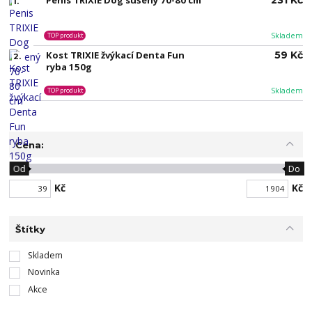
Penis TRIXIE Dog sušený 70-80 cm
231 Kč
1.
Skladem
TOP produkt
Kost TRIXIE žvýkací Denta Fun
59 Kč
2.
ryba 150g
Skladem
TOP produkt
Cena:
Od
Do
Kč
Kč
Štítky
Skladem
Novinka
Akce