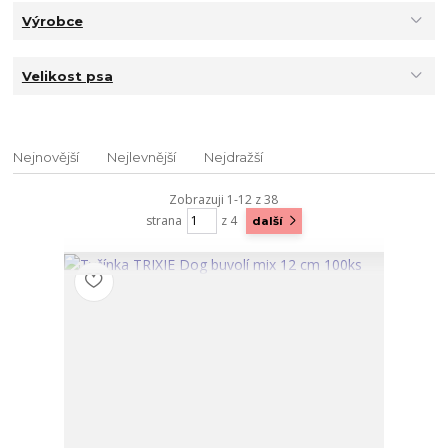
Výrobce
Velikost psa
Nejnovější
Nejlevnější
Nejdražší
Zobrazuji 1-12 z 38
strana
z 4
další