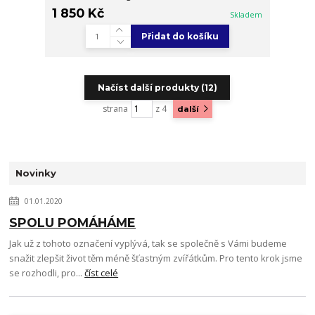
1 850 Kč
Skladem
Přidat do košíku
Načíst další produkty (12)
strana
z 4
další
Novinky
01.01.2020
SPOLU POMÁHÁME
Jak už z tohoto označení vyplývá, tak se společně s Vámi budeme
snažit zlepšit život těm méně šťastným zvířátkům. Pro tento krok jsme
se rozhodli, pro...
číst celé