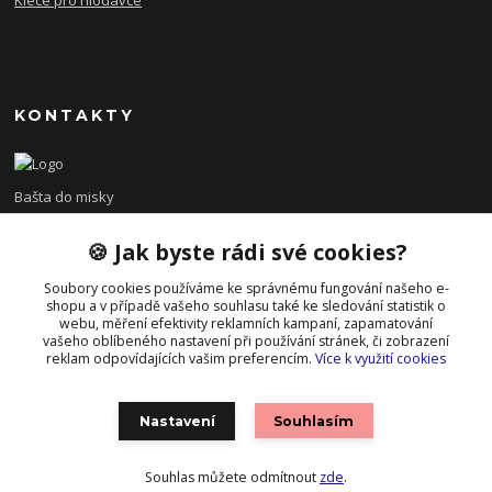
Klece pro hlodavce
KONTAKTY
Bašta do misky
🍪 Jak byste rádi své cookies?
+420 608 479 610
po - pá 8:00 - 15:00
Soubory cookies používáme ke správnému fungování našeho e-
shopu a v případě vašeho souhlasu také ke sledování statistik o
info@bastadomisky.cz
webu, měření efektivity reklamních kampaní, zapamatování
vašeho oblíbeného nastavení při používání stránek, či zobrazení
reklam odpovídajících vašim preferencím.
Více k využití cookies
Nastavení
Souhlasím
Souhlas můžete odmítnout
zde
.
Vytvořeno na
Eshop-rychle.cz