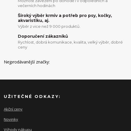
Možnost zavezení po dohodě i v odpoledních a
večerních hodinách
Široký výběr krmiv a potřeb pro psy, kočky,
akvaristiku, aj.
Výběr z vice než 9 000 produktů.
Doporučení zákazníků
Rychlost, dobrá komunikace, kvalita, velký výběr, dobré
ceny
Nejprodávanější značky:
UŽITEČNÉ ODKAZY:
Akční ceny
Novinky
Výhody nákupu