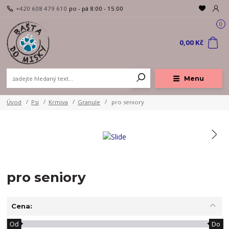
+420 608 479 610
po - pá 8:00 - 15:00
0
0,00 Kč
Menu
Úvod
Psi
Krmiva
Granule
pro seniory
pro seniory
Cena:
Od
Do