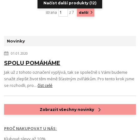
Načíst další produkty (12)
strana
z 7
další
Novinky
01.01.2020
SPOLU POMÁHÁME
Jak už z tohoto označení vyplývá, tak se společně s Vámi budeme
snažit zlepšit život těm méně šťastným zvířátkům. Pro tento krok jsme
se rozhodli, pro...
číst celé
Zobrazit všechny novinky
PROČ NAKUPOVAT U NÁS:
Klubové slevy až 10%