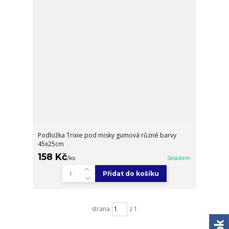
Podložka Trixie pod misky gumová různé barvy
45x25cm
158 Kč
/
ks
Skladem
Přidat do košíku
strana
z 1