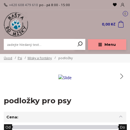
+420 608 479 610
po - pá 8:00 - 15:00
0
0,00 Kč
Menu
Úvod
Psi
Misky a fontány
podložky
podložky pro psy
Cena:
Od
Do