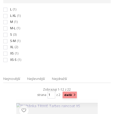
L
(1)
L-XL
(1)
M
(1)
M-L
(1)
S
(3)
S-M
(1)
XL
(2)
XS
(1)
XS-S
(1)
Nejnovější
Nejlevnější
Nejdražší
Zobrazuji 1-12 z 22
strana
z 2
další