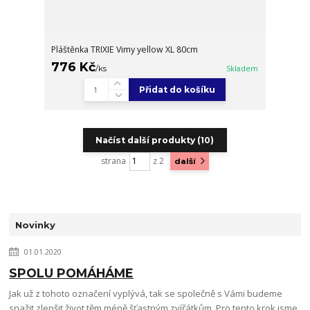
Pláštěnka TRIXIE Vimy yellow XL 80cm
776 Kč
/
ks
Skladem
Přidat do košíku
Načíst další produkty (10)
strana
z 2
další
Novinky
01.01.2020
SPOLU POMÁHÁME
Jak už z tohoto označení vyplývá, tak se společně s Vámi budeme
snažit zlepšit život těm méně šťastným zvířátkům. Pro tento krok jsme