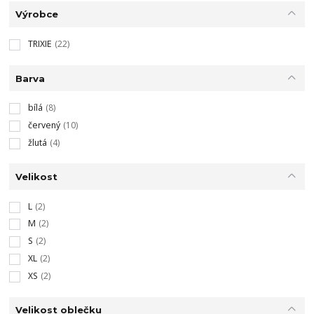
Výrobce
TRIXIE
(22)
Barva
bílá
(8)
červený
(10)
žlutá
(4)
Velikost
L
(2)
M
(2)
S
(2)
XL
(2)
XS
(2)
Velikost oblečku