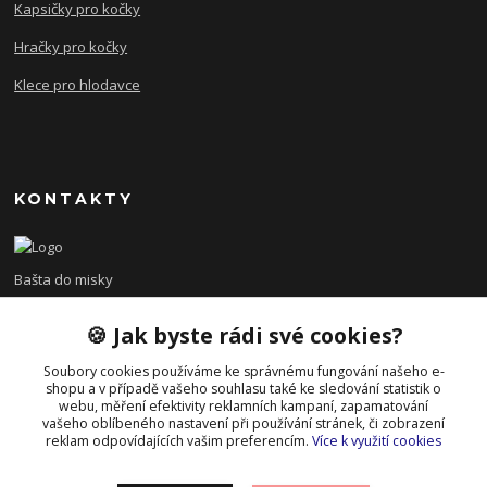
Kapsičky pro kočky
Hračky pro kočky
Klece pro hlodavce
KONTAKTY
Bašta do misky
🍪 Jak byste rádi své cookies?
+420 608 479 610
po - pá 8:00 - 15:00
Soubory cookies používáme ke správnému fungování našeho e-
shopu a v případě vašeho souhlasu také ke sledování statistik o
info@bastadomisky.cz
webu, měření efektivity reklamních kampaní, zapamatování
vašeho oblíbeného nastavení při používání stránek, či zobrazení
reklam odpovídajících vašim preferencím.
Více k využití cookies